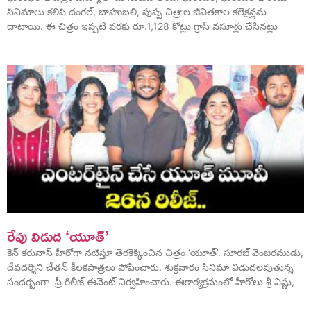
సినిమాలు కలిపి దంగల్, బాహుబలి, పుష్ప చిత్రాల జీవితకాల కలెక్షన్లను
దాటాయి. ఈ చిత్రం ఇప్పటి వరకు రూ.1,128 కోట్లు గ్రాస్ వసూళ్లు చేసినట్లు
రేపు విడుద ‘యూత్‌‌‌‌’
కెన్ కరునాస్ హీరోగా నటిస్తూ తెరకెక్కించిన చిత్రం ‘యూత్‌‌‌‌’. సూరజ్ వెంజరముడు,
దేవదర్శిని చేతన్ కీలకపాత్రలు పోషించారు. శుక్రవారం సినిమా విడుదలవుతున్న
సందర్భంగా ప్రీ రిలీజ్ ఈవెంట్‌‌‌‌ నిర్వహించారు. ఈకార్యక్రమంలో హీరోలు శ్రీ విష్ణు,