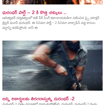
ధురంధర్ పార్ట్ – 2 కి కొత్త చిక్కులు ..
ఆదిత్యధర్ దర్శకత్వంలో రణ్ వీర్ సింగ్ కథానాయకుడిగా నటించిన స్పై యాక్షన్
థ్రిల్లర్ మూవీ ధురంధర్. ఈ సినిమా పార్ట్ – 2 సినిమా బాక్సాఫీస్ వద్ద కాసుల
వర్షాన్ని కురిపిస్తోంది. కానీ ఈ
అన్ని రికార్డులను తిరగరాస్తున్న దురంధర్ -2
ధురంధర్-2 చిత్రం వసూళ్లలో దూసుకుపోతోంది. ధురందర్, ధురందర్-2 రెండు