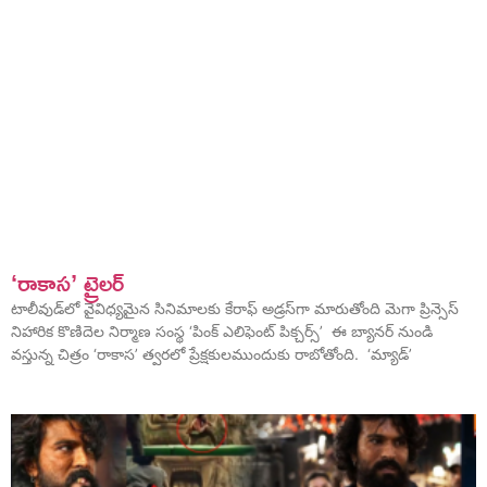
‘రాకాస’ ట్రైలర్
టాలీవుడ్‌లో వైవిధ్యమైన సినిమాలకు కేరాఫ్ అడ్రస్‌గా మారుతోంది మెగా ప్రిన్సెస్
నిహారిక కొణిదెల నిర్మాణ సంస్థ ‘పింక్ ఎలిఫెంట్ పిక్చర్స్’ ఈ బ్యానర్ నుండి
వస్తున్న చిత్రం ‘రాకాస’ త్వరలో ప్రేక్షకులముందుకు రాబోతోంది. ‘మ్యాడ్’