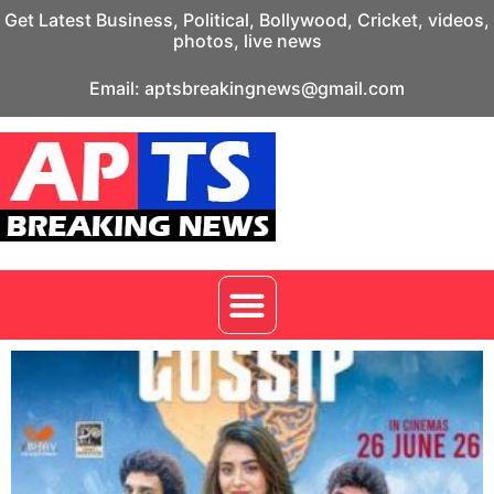
Get Latest Business, Political, Bollywood, Cricket, videos,
photos, live news
Email: aptsbreakingnews@gmail.com