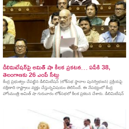
డీలిమిటేషన్‌పై అమిత్ షా కీలక ప్రకటన… ఏపీకి 38,
తెలంగాణకు 26 ఎంపీ సీట్లు
కేంద్ర ప్రభుత్వం చేపట్టిన డీలిమిటేషన్ (లోక్‌సభ స్థానాల పునర్విభజన) ప్రక్రియపై
దక్షిణాది రాష్ట్రాలు వ్యక్తం చేస్తున్నవిషయం తెలిసిందే. ఈ నేపథ్యంలో కేంద్ర
హోంమంత్రి అమిత్ షా గురువారం లోక్‌సభలో కీలక ప్రకటన చేశారు. డీలిమిటేషన్