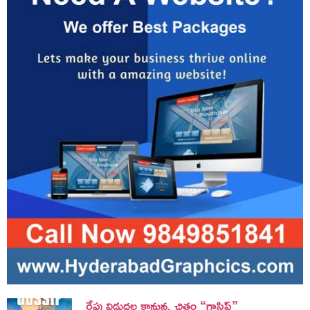
రేపు విడుదల కానున్న చిత్రం “గాసిప్”