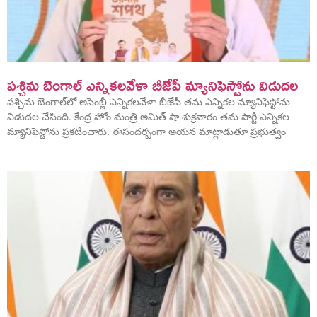
పశ్చిమ బెంగాల్‌ ఎన్నికలవేళా బీజేపీ మ్యానిఫెస్టోను విడుదల
పశ్చిమ బెంగాల్‌లో అసెంబ్లీ ఎన్నికలవేళా బీజేపీ తమ ఎన్నికల మ్యానిఫెస్టోను
విడుదల చేసింది. కేంద్ర హోం మంత్రి అమిత్‌ షా శుక్రవారం తమ పార్టీ ఎన్నికల
మ్యానిఫెస్టోను ప్రకటించారు. ఈసందర్బంగా అయన మాట్లాడుతూ ప్రభుత్వం