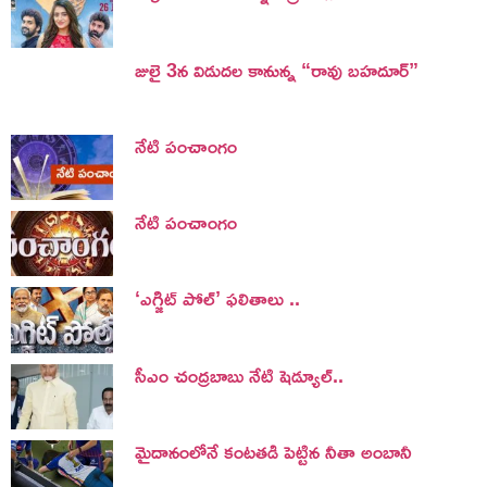
జులై 3న విడుదల కానున్న “రావు బహదూర్”
నేటి పంచాంగం
నేటి పంచాంగం
‘ఎగ్జిట్ పోల్’ ఫలితాలు ..
సీఎం చంద్రబాబు నేటి షెడ్యూల్..
మైదానంలోనే కంటతడి పెట్టిన నీతా అంబానీ