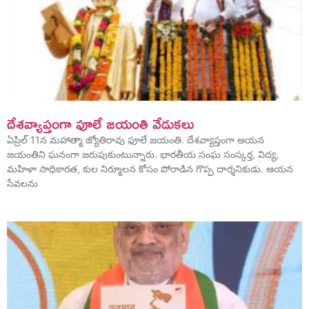
దేశవ్యాప్తంగా ఫూలే జయంతి వేడుకలు
ఏప్రిల్ 11న మహాత్మా జ్యోతిరావు ఫూలే జయంతి. దేశవ్యాప్తంగా అయన
జయంతిని ఘనంగా జరుపుకుంటున్నారు. భారతీయ సంఘ సంస్కర్త, విద్య,
మహిళా సాధికారత, కుల నిర్మూలన కోసం పోరాడిన గొప్ప దార్శనికుడు. ఆయన
సేవలను