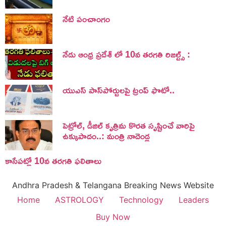
నేటి పంచాంగం
నేడు ఆంధ్ర ప్రదేశ్ లో 10వ తరగతి రిజల్ట్స్ :
యుఎస్ పాస్‌పోర్టులపై ట్రంప్‌ ఫొటో..
పెట్రోల్, డీజిల్ కృత్రిమ కొరత సృష్టించే వారిపై
ఉక్కుపాదం..: మంత్రి నాదెండ్ల
కాసేపట్లో 10వ తరగతి ఫలితాలు
Andhra Pradesh & Telangana Breaking News Website
Home
ASTROLOGY
Technology
Leaders
Buy Now