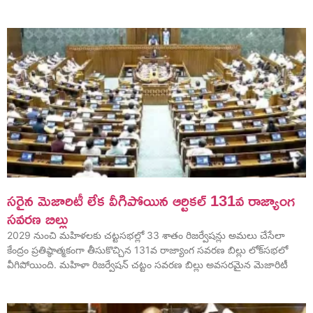
సరైన మెజారిటీ లేక వీగిపోయిన ఆర్టికల్ 131వ రాజ్యాంగ
సవరణ బిల్లు
2029 నుంచి మహిళలకు చట్టసభల్లో 33 శాతం రిజర్వేషన్లు అమలు చేసేలా
కేంద్రం ప్రతిష్ఠాత్మకంగా తీసుకొచ్చిన 131వ రాజ్యాంగ సవరణ బిల్లు లోక్‌సభలో
వీగిపోయింది. మహిళా రిజర్వేషన్‌ చట్టం సవరణ బిల్లు అవసరమైన మెజారిటీ