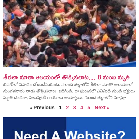
శీతలా మాతా ఆలయంలో తొక్కిసలాట… 8 మంది మృతి
బిహార్‌లో విషాదం చోటుచేసుకుంది. నలంద జిల్లాలోని శీతలా మాతా ఆలయంలో
మంగళవారం నాడు తొక్కిసలాట జరిగింది. ఈ ఘటనలో ఎనిమిది మంది భక్తులు
మృతి చెందగా, పలువురికి గాయాలు అయ్యాయి. నలంద జిల్లాలోని మాఘ్రా
« Previous
1
2
3
4
5
Next »