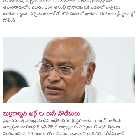
తమిళనాడు, పశ్చిమ బెంగాల్‌ లో గురువారం పోలింగ్‌ ప్రారంభమైంది.
తమిళనాడులోని మొత్తం 234 అసెంబ్లీ స్థానాలకు ఒకే విడతలో ఎన్నికలు
జరగనున్నాయి. పశ్చిమ బెంగాల్‌లో తొలి విడతలో భాగంగా 152 అసెంబ్లీ స్థానాల్లో
పోలింగ్‌
మల్లికార్జున్ ఖర్గే కు ఈసీ నోటీసులు
ప్రధానమంత్రి నరేంద్ర మోదీని ఉద్దేశించి ‘టెర్రరిస్టు’ అంటూ కాంగ్రెస్ జాతీయ
అధ్యక్షుడు మల్లికార్జున్ ఖర్గే చేసిన వ్యాఖ్యలను ఎన్నికల కమిషన్ తీవ్రంగా
పరిగణించింది. 24 గంటల లోగా వివరణ ఇవ్వాలని ఆయనకు నోటీసు జారీ