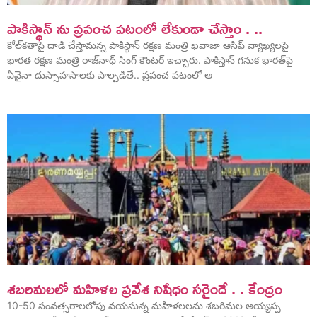
పాకిస్థాన్ ను ప్రపంచ పటంలో లేకుండా చేస్తాం . ..
కోల్‌‌‌‌‌‌‌‌‌‌‌‌‌‌‌‌కతాపై దాడి చేస్తామన్న పాకిస్థాన్ రక్షణ మంత్రి ఖవాజా ఆసిఫ్ వ్యాఖ్యలపై
భారత రక్షణ మంత్రి రాజ్‌‌‌‌‌‌‌‌‌‌‌‌‌‌‌‌నాథ్ సింగ్ కౌంటర్ ఇచ్చారు. పాకిస్తాన్‌‌‌‌‌‌‌‌‌‌‌‌‌‌‌‌ గనుక భారత్‌‌‌‌‌‌‌‌‌‌‌‌‌‌‌‌పై
ఏవైనా దుస్సాహసాలకు పాల్పడితే.. ప్రపంచ పటంలో ఆ
శబరిమలలో మహిళల ప్రవేశ నిషేధం సరైందే . . కేంద్రం
10-50 సంవత్సరాలలోపు వయసున్న మహిళలలను శబరిమల అయ్యప్ప