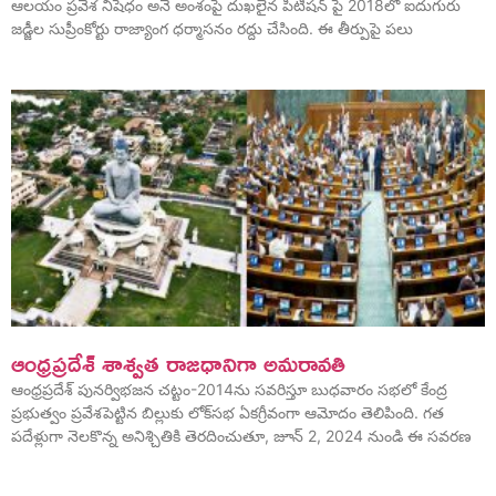
ఆలయం ప్రవేశ నిషేధం అనే అంశంపై దుఖలైన పిటిషన్ పై 2018లో ఐదుగురు
జడ్జీల సుప్రీంకోర్టు రాజ్యాంగ ధర్మాసనం రద్దు చేసింది. ఈ తీర్పుపై పలు
ఆంధ్రప్రదేశ్ శాశ్వత రాజధానిగా అమరావతి
ఆంధ్రప్రదేశ్ పునర్విభజన చట్టం-2014ను సవరిస్తూ బుధవారం సభలో కేంద్ర
ప్రభుత్వం ప్రవేశపెట్టిన బిల్లుకు లోక్‌సభ ఏకగ్రీవంగా ఆమోదం తెలిపింది. గత
పదేళ్లుగా నెలకొన్న అనిశ్చితికి తెరదించుతూ, జూన్ 2, 2024 నుండి ఈ సవరణ