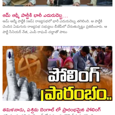
ఆమ్ ఆద్మీ పార్టీకి భారీ ఎదురుదెబ్బ…
ఆమ్ ఆద్మీ పార్టీకి (ఆప్) రాజ్యసభలో భారీ ఎదురుదెబ్బ తగిలింది. ఆ పార్టీకి
చెందిన ఏడుగురు రాజ్యసభ సభ్యులు బీజేపీలో చేరుతున్నట్టు ప్రకటించారు. ఆ
పార్టీ సీనియర్ నేత, ఎంపీ రాఘవ్ చద్దాతో పాటు
తమిళనాడు, పశ్చిమ బెంగాల్‌ లో ప్రారంభమైన పోలింగ్‌