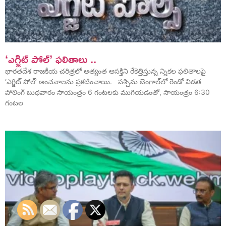
‘ఎగ్జిట్ పోల్’ ఫలితాలు ..
భారతదేశ రాజకీయ చరిత్రలో అత్యంత ఆసక్తిని రేకెత్తిస్తున్న న్నికల ఫలితాలపై
‘ఎగ్జిట్ పోల్’ అంచనాలను ప్రకటించాయి. పశ్చిమ బెంగాల్‌లో రెండో విడత
పోలింగ్ బుధవారం సాయంత్రం 6 గంటలకు ముగియడంతో, సాయంత్రం 6:30
గంటల