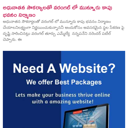
అధునాతన సౌకర్యాలతో వరంగల్ లో మున్నూరు కాపు
భవనం నిర్మాణం
అధునాతన సౌకర్యాలతో వరంగల్ లో మున్నూరు కాపు భవనం నిర్మాణం
చేయాలనిలక్ష్యంగా నిర్ణయించుకున్నాననీ అందుకోసం అవసరమైన స్థల సేకరణ పై
దృష్టి సారించినట్లు వరంగల్ తూర్పు ఎమ్మేల్యే నన్నపనేని నరెందర్ పటేల్
చెప్పారు. ఈ