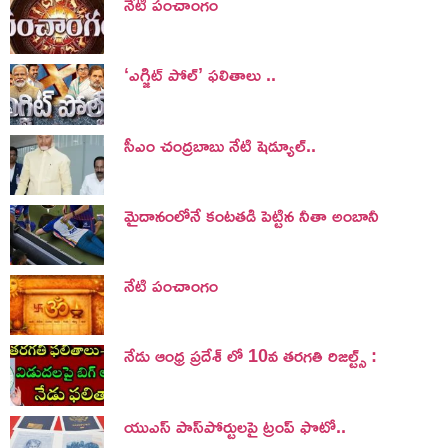
నేటి పంచాంగం
‘ఎగ్జిట్ పోల్’ ఫలితాలు ..
సీఎం చంద్రబాబు నేటి షెడ్యూల్..
మైదానంలోనే కంటతడి పెట్టిన నీతా అంబానీ
నేటి పంచాంగం
నేడు ఆంధ్ర ప్రదేశ్ లో 10వ తరగతి రిజల్ట్స్ :
యుఎస్ పాస్‌పోర్టులపై ట్రంప్‌ ఫొటో..