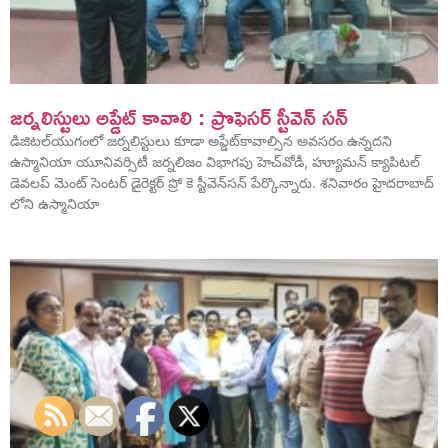
జర్నలిస్టులు అప్డేట్ కావాలి : ప్రొఫెసర్ స్టీవెన్ సన్
డిజిటల్​యుగంలో జర్నలిస్టులు కూడా అప్డేట్​కావాల్సిన అవసరం ఉన్నదని
ఉస్మానియా యూనివర్సిటీ జర్నలిజం విభాగపు హెచ్​వోడీ, హ్యూమన్​ క్యాపిటల్​
డెవలప్ మెంట్​ సెంటర్​ డైరెక్టర్​ ప్రో కె స్టీవెన్​సన్​ పేర్కొన్నారు. శనివారం హైదరాబాద్
లోని ఉస్మానియా