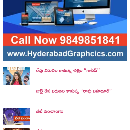
రేపు విడుదల కానున్న చిత్రం “గాసిప్”
జులై 3న విడుదల కానున్న “రావు బహదూర్”
నేటి పంచాంగం