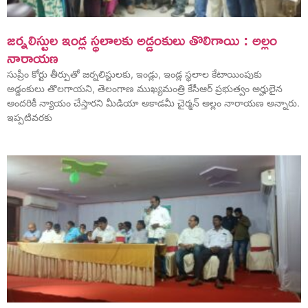
జర్నలిస్టుల ఇండ్ల స్థలాలకు అడ్డంకులు తొలిగాయి : అల్లం
నారాయణ
సుప్రీం కోర్టు తీర్పుతో జర్నలిస్టులకు, ఇండ్లు, ఇండ్ల స్థలాల కేటాయింపుకు
అడ్డంకులు తొలగాయని, తెలంగాణ ముఖ్యమంత్రి కేసీఆర్ ప్రభుత్వం అర్హులైన
అందరికీ న్యాయం చేస్తారని మీడియా అకాడమీ చైర్మన్ అల్లం నారాయణ అన్నారు.
ఇప్పటివరకు