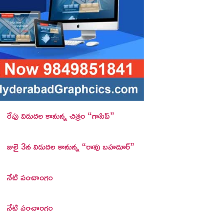
రేపు విడుదల కానున్న చిత్రం “గాసిప్”
జులై 3న విడుదల కానున్న “రావు బహదూర్”
నేటి పంచాంగం
నేటి పంచాంగం