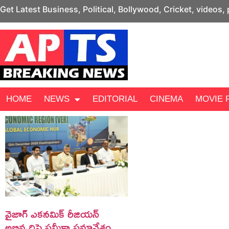
Get Latest Business, Political, Bollywood, Cricket, videos,
HOME
NEWS
EDITORIAL
CINEMA
MOVIE 
వైజాగ్ ఎకనమిక్ రీజియన్
అభివృద్ధిపై సమీక్షా సమావేశం