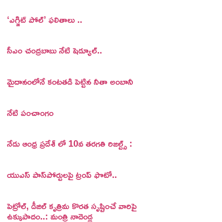
‘ఎగ్జిట్ పోల్’ ఫలితాలు ..
సీఎం చంద్రబాబు నేటి షెడ్యూల్..
మైదానంలోనే కంటతడి పెట్టిన నీతా అంబానీ
నేటి పంచాంగం
నేడు ఆంధ్ర ప్రదేశ్ లో 10వ తరగతి రిజల్ట్స్ :
యుఎస్ పాస్‌పోర్టులపై ట్రంప్‌ ఫొటో..
పెట్రోల్, డీజిల్ కృత్రిమ కొరత సృష్టించే వారిపై
ఉక్కుపాదం..: మంత్రి నాదెండ్ల