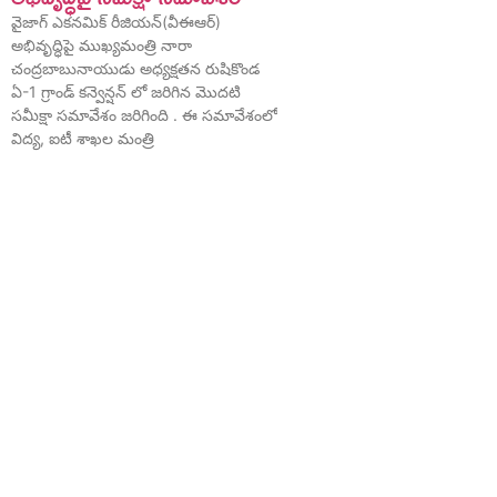
వైజాగ్ ఎకనమిక్ రీజియన్(వీఈఆర్)
అభివృద్ధిపై ముఖ్యమంత్రి నారా
చంద్రబాబునాయుడు అధ్యక్షతన రుషికొండ
ఏ-1 గ్రాండ్ కన్వెన్షన్ లో జరిగిన మొదటి
సమీక్షా సమావేశం జరిగింది . ఈ సమావేశంలో
విద్య, ఐటీ శాఖల మంత్రి