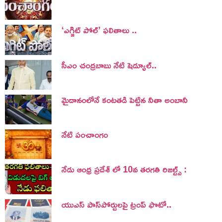
‘ఎగ్జిట్ పోల్’ ఫలితాలు ..
సీఎం చంద్రబాబు నేటి షెడ్యూల్..
మైదానంలోనే కంటతడి పెట్టిన నీతా అంబానీ
నేటి పంచాంగం
నేడు ఆంధ్ర ప్రదేశ్ లో 10వ తరగతి రిజల్ట్స్ :
యుఎస్ పాస్‌పోర్టులపై ట్రంప్‌ ఫొటో..