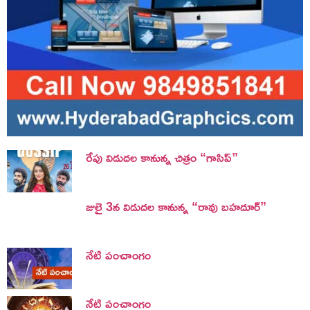
రేపు విడుదల కానున్న చిత్రం “గాసిప్”
జులై 3న విడుదల కానున్న “రావు బహదూర్”
నేటి పంచాంగం
నేటి పంచాంగం