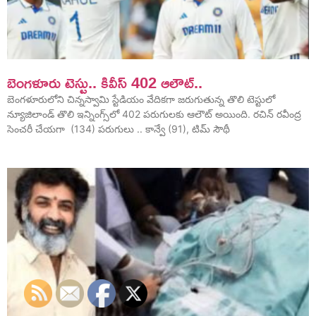
బెంగ‌ళూరు టెస్టు.. కివీస్ 402 ఆలౌట్‌..
బెంగ‌ళూరులోని చిన్న‌స్వామి స్టేడియం వేదిక‌గా జ‌రుగుతున్న తొలి టెస్టులో
న్యూజిలాండ్ తొలి ఇన్నింగ్స్‌లో 402 ప‌రుగుల‌కు ఆలౌట్ అయింది. ర‌చిన్ ర‌వీంద్ర
సెంచరీ చేయగా (134) పరుగులు .. కాన్వే (91), టిమ్ సౌథీ