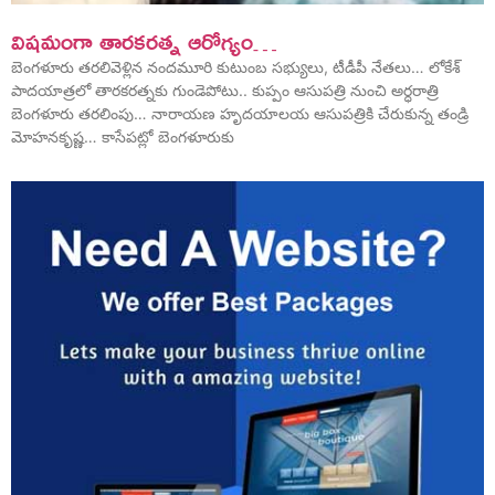
విషమంగా తారకరత్న ఆరోగ్యం…
బెంగళూరు తరలివెళ్లిన నందమూరి కుటుంబ సభ్యులు, టీడీపీ నేతలు… లోకేశ్
పాదయాత్రలో తారకరత్నకు గుండెపోటు.. కుప్పం ఆసుపత్రి నుంచి అర్ధరాత్రి
బెంగళూరు తరలింపు… నారాయణ హృదయాలయ ఆసుపత్రికి చేరుకున్న తండ్రి
మోహనకృష్ణ… కాసేపట్లో బెంగళూరుకు