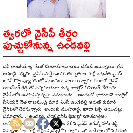
త్వరలో వైసీపీ తీర్థం
పుచ్చుకోనున్న ఉండవల్లి
ఏపీ రాజకీయాల్లో కీలక పరిణామాలు చోటు చేసుకుంటున్నాయి. గత
అసెంబ్లీ ఎన్నికల వైసీపీ పార్టీ ఓటమి తర్వాత ఆ పార్టీ అధినేత వైఎస్
జగన్ కొత్త వ్యూహాలతో ముందుకు సాగుతున్నారు. గతంలో వైఎస్
రాజశేఖర్ రెడ్డి తో సన్నిహితంగా ఉన్న కాంగ్రెస్ సీనియర్ నేతలను
వైసీపీలోకి ఆహ్వానిస్తున్నట్లు సమాచారం . అందులో భాగంగానే కాంగ్రెజ్
సీనియర్ నేత రాజమండ్రి మాజీ ఎంపీ ఉండవల్లి అరుణ్ కుమార్
వైసీపీలో చేరనున్నారు. అందుకు ముహూర్థం కూడా ఫిక్స్ అయినట్లు
సమాచారం . ఉండవల్లి చేరిక వైసీపీ శ్రేణుల్లో నూతనోత్తేజం
రానుంది. అయితే ఉండవల్లి ఈనెల 26న వైఎస్ జగన్మో హన్ రెడ్డి
సమక్షంలో ఆ పార్టీ తీర్థం పుచ్చుకోనున్నారు. ఇక అదేబాటలో మరికొంత