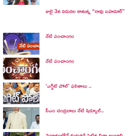
జులై 3న విడుదల కానున్న “రావు బహదూర్”
నేటి పంచాంగం
నేటి పంచాంగం
‘ఎగ్జిట్ పోల్’ ఫలితాలు ..
సీఎం చంద్రబాబు నేటి షెడ్యూల్..
మైదానంలోనే కంటతడి పెట్టిన నీతా అంబానీ