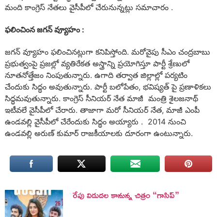
మంది కాంగ్రెస్ నేతలు వైసీపీలో చేరునున్నట్లు సమాచారం .
ఫలించింన జగన్ వ్యూహం :
జగన్ వ్యూహం ఫలించినట్లుగా కనిపిస్తోంది. మరోవైపు సీఎం చంద్రబాబు
ప్రభుత్వంపై ప్రజల్లో వ్యతిరేకత అస్త్రాన్ని ప్రయోగిస్తూ పార్టీ శ్రేణులో
నూతనోత్తేజం నింపుతున్నారు. ఉగాది తర్వాత జిల్లాల్లో పర్యటిం
చేందుకు సిద్ధం అవుతున్నారు. పార్టీ బలోపేతం, భవిష్యత్ పై ప్రణాళికలు
సిద్ధమవుతున్నారు. కాంగ్రెస్ సీనియర్ నేత మాజీ మంత్రి శైలజనాథ్
ఇటీవలే వైసీపీలో చేరారు. తాజాగా మరో సీనియర్ నేత, మాజీ ఎంపీ
ఉండవల్లి వైసీపీలో చేరేందుకు సిద్ధం అయ్యారు . 2014 నుంచి
ఉండవల్లి అరుణ్ కుమార్ రాజకీయాలకు దూరంగా ఉంటున్నారు.
రేపు విడుదల కానున్న చిత్రం “గాసిప్”