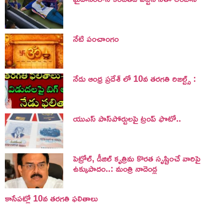
నేటి పంచాంగం
నేడు ఆంధ్ర ప్రదేశ్ లో 10వ తరగతి రిజల్ట్స్ :
యుఎస్ పాస్‌పోర్టులపై ట్రంప్‌ ఫొటో..
పెట్రోల్, డీజిల్ కృత్రిమ కొరత సృష్టించే వారిపై
ఉక్కుపాదం..: మంత్రి నాదెండ్ల
కాసేపట్లో 10వ తరగతి ఫలితాలు