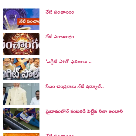
నేటి పంచాంగం
నేటి పంచాంగం
‘ఎగ్జిట్ పోల్’ ఫలితాలు ..
సీఎం చంద్రబాబు నేటి షెడ్యూల్..
మైదానంలోనే కంటతడి పెట్టిన నీతా అంబానీ
నేటి పంచాంగం