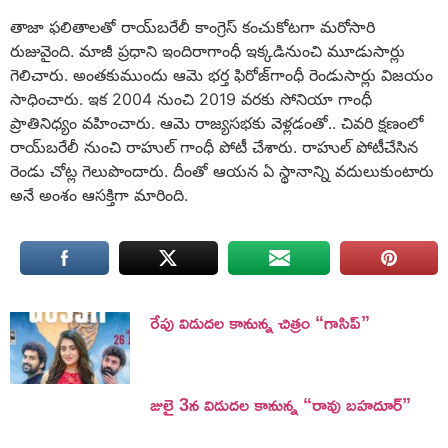
తాజా ఫలితాలతో రాయ్‌బరేలీ కాంగ్రెస్‌ కంచుకోటగా మరోసారి
రుజువైంది. మాజీ ప్రధాని ఇందిరాగాంధీ ఇక్కడినుంచి మూడుసార్లు
గెలిచారు. అంతకుముందు ఆమె భర్త ఫిరోజ్‌గాంధీ రెండుసార్లు విజయం
సాధించారు. ఇక 2004 నుంచి 2019 వరకు సోనియా గాంధీ
ప్రాతినిధ్యం వహించారు. ఆమె రాజ్యసభకు వెళ్లడంతో.. చివరి క్షణంలో
రాయ్‌బరేలీ నుంచి రాహుల్‌ గాంధీ పోటీ చేశారు. రాహుల్ పోటీచేసిన
రెండు చోట్ల గెలుపొందారు. దీంతో ఆయన ఏ స్థానాన్ని వదులుకుంటారు
అనే అంశం ఆసక్తిగా మారింది.
రేపు విడుదల కానున్న చిత్రం “గాసిప్”
జులై 3న విడుదల కానున్న “రావు బహదూర్”