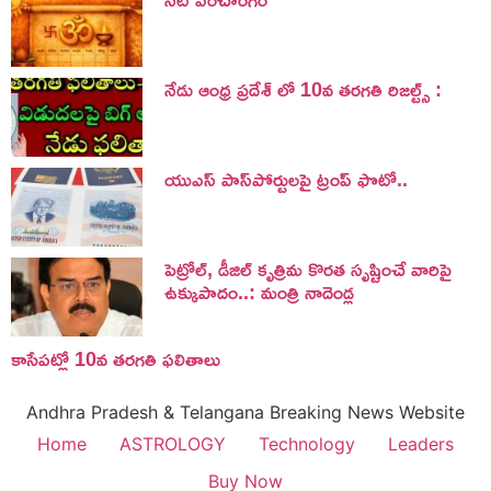
నేడు ఆంధ్ర ప్రదేశ్ లో 10వ తరగతి రిజల్ట్స్ :
యుఎస్ పాస్‌పోర్టులపై ట్రంప్‌ ఫొటో..
పెట్రోల్, డీజిల్ కృత్రిమ కొరత సృష్టించే వారిపై
ఉక్కుపాదం..: మంత్రి నాదెండ్ల
కాసేపట్లో 10వ తరగతి ఫలితాలు
Andhra Pradesh & Telangana Breaking News Website
Home
ASTROLOGY
Technology
Leaders
Buy Now