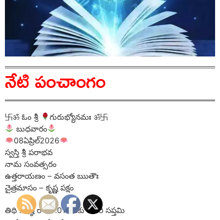
నేటి పంచాంగం
卐ॐ ఓం శ్రీ
గురుభ్యోనమః ॐ卐
బుధవారం
08ఏప్రిల్2026
స్వస్తి శ్రీ పరాభవ
నామ సంవత్సరం
ఉత్తరాయణం – వసంత ఋతౌః
చైత్రమాసం – కృష్ణ పక్షం
తిథి : షష్ఠి రా 07.01 వరకు ఉపరి సప్తమి