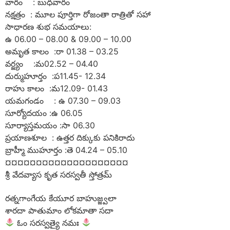
వారం : బుధవారం
నక్షత్రం : మూల పూర్తిగా రోజంతా రాత్రితో సహా
సాధారణ శుభ సమయాలు:
ఉ 06.00 – 08.00 & 09.00 – 10.00
అమృత కాలం :రా 01.38 – 03.25
వర్జ్యం :మ02.52 – 04.40
దుర్ముహూర్తం :ప11.45- 12.34
రాహు కాలం :మ12.09- 01.43
యమగండం : ఉ 07.30 – 09.03
సూర్యోదయం :ఉ 06.05
సూర్యాస్తమయం :సా 06.30
ప్రయాణశూల : ఉత్తర దిక్కుకు పనికిరాదు
బ్రాహ్మీ ముహూర్తం :తె 04.24 – 05.10
¤¤¤¤¤¤¤¤¤¤¤¤¤¤¤¤¤¤¤¤
శ్రీ వేదవ్యాస కృత సరస్వతీ స్తోత్రమ్
రత్నగాంగేయ కేయూర బాహుజ్జ్వలా
శారదా పాతుమాం లోకమాతా సదా
ఓం సరస్వత్యై నమః