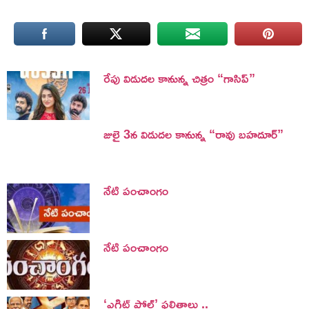
రేపు విడుదల కానున్న చిత్రం “గాసిప్”
జులై 3న విడుదల కానున్న “రావు బహదూర్”
నేటి పంచాంగం
నేటి పంచాంగం
‘ఎగ్జిట్ పోల్’ ఫలితాలు ..