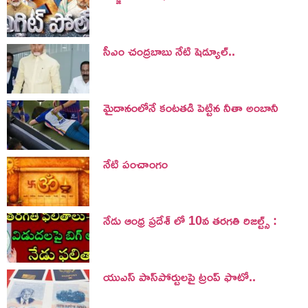
సీఎం చంద్రబాబు నేటి షెడ్యూల్..
మైదానంలోనే కంటతడి పెట్టిన నీతా అంబానీ
నేటి పంచాంగం
నేడు ఆంధ్ర ప్రదేశ్ లో 10వ తరగతి రిజల్ట్స్ :
యుఎస్ పాస్‌పోర్టులపై ట్రంప్‌ ఫొటో..