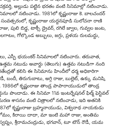
 చక్రవర్తి, అల్లుడు పట్టిన భరతం వంటి సినిమాల్లో నటించాడు.
ినిమాలలో నటించాడు. 1981లో కృష్ణంరాజు కె. బాలచందర్
దే సంవత్సరంలో, కృష్ణంరాజు యద్దనపూడి సులోచనా రాణి
 పులి బిడ్డ, టాక్సీ డ్రైవర్, రగిలే జ్వాల, గువ్వల జంట,
ెలగాటం, గోల్కొండ అబ్బులు, జగ్గు, ప్రళయ రులమద్దు,
నాగులు, ఎస్పీ భయంకర్ సినిమాలలో నటించారు. తరువాత,
ఫేర్ ఉత్తమ నటుడు అవార్డు (తెలుగు) ఉత్తమ నటుడిగా నంది
జీతేంద్రతో కలిసి ఈ సినిమాను హిందీలో ధర్మ అధికారిగా
 బందీ, తిరుగుబాటు, అగ్గి రాజు, బుల్లెట్, ఉక్కు మనిషి,
రు. 1986లో కృష్ణంరాజు తాండ్ర పాపారాయుడులో తాండ్ర
ును పొందాడు. ఈ సినిమా 11వ ఇంటర్నేషనల్ ఫిల్మ్ ఫెస్టివల్
్న మరణ శాసనం వంటి చిత్రాలలో నటించాడు, ఇది అతనికి
ది. 1987లో కృష్ణంరాజు బ్రహ్మనాయుడు, విశ్వనాథ నాయకుడు
ణ హోమం, కిరాయి దాదా, మా ఇంటి మహా రాజు, అంతిమ
హ స్వప్నం, శ్రీరామచంద్రుడు, భగవాన్, టూ టౌన్ రౌడీ, యమ