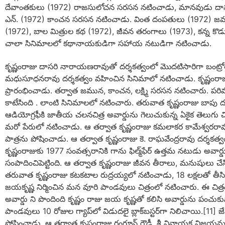
దేవాంతకులు (1972) రాజసులోచన సరసన నటించాడు, మానవుడు దానవు
ఎన్. (1972) కాంచన సరసన నటించాడు. వింత దంపతులు (1972) జము
(1972), బాల మిత్రుల కథ (1972), జీవన తరంగాలు (1973), కన్న కొడ
చాలా సినిమాలలో కథానాయకుడిగా సహాయ నటుడిగా నటించాడు.
కృష్ణంరాజు దాసరి నారాయణరావుతో దర్శకత్వంలో మొదటిసారిగా బంట్రో
మధుసూధనరావు దర్శకత్వం వహించిన సినిమాలో నటించాడు. కృష్ణంరాజు 
ప్రారంభించాడు. తర్వాత జమున, కాంచన, లక్ష్మి సరసన నటించారు. పరి
కాటేసింది . లాంటి సినిమాలలో నటించారు. తరువాత కృష్ణంరాజు బాపు ద
ఆడియోగ్రఫీకి జాతీయ చలనచిత్ర అవార్డును గెలుచుకున్న ఏకైక తెలుగు చిత్
మరో పేరులో నటించాడు. ఆ తర్వాత కృష్ణంరాజు కమలాకర కామేశ్వరరావు దర్
పాత్రను పోషించాడు. ఆ తర్వాత కృష్ణంరాజు కె. రాఘవేంద్రరావు దర్శక
కృష్ణంరాజుకు 1977 సంవత్సరానికి గాను ఫిల్మ్‌ఫేర్ ఉత్తమ నటుడు అవార
సంపాదించిపెట్టింది. ఆ తర్వాత కృష్ణంరాజు జీవన తీరాలు, మనుషులు చేసిన
తరువాత కృష్ణంరాజు కటకటాల రుద్రయ్యలో నటించాడు, 18 లక్షలతో తీసిన 
జయకృష్ణ నిర్మించిన మన వూరి పాండవులు చిత్రంలో నటించారు. ఈ చిత్రం 
అవార్డు ని పొందింది కృష్ణం రాజు జయ కృష్ణతో కలిసి అవార్డును పంచు
పాండవులు 10 రోజుల గ్యాప్‌లో విడుదలై బ్లాక్‌బస్టర్‌గా నిలిచాయి.[11] 
పోషించాడు. ఆ తర్వాత కృష్ణంరాజు రంగూన్ రౌడీ, శ్రీ వినాయక విజయము