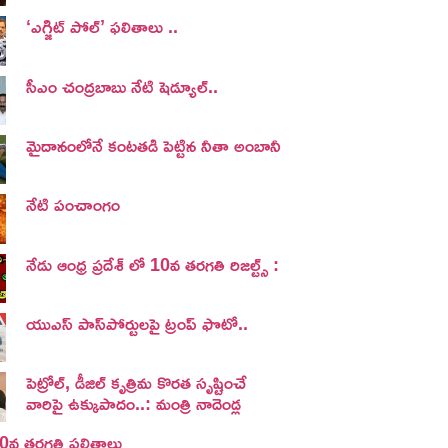
‘ఎగ్జిట్ పోల్’ ఫలితాలు ..
సీఎం చంద్రబాబు నేటి షెడ్యూల్..
మైదానంలోనే కంటతడి పెట్టిన నీతా అంబానీ
నేటి పంచాంగం
నేడు ఆంధ్ర ప్రదేశ్ లో 10వ తరగతి రిజల్ట్స్ :
యుఎస్ పాస్‌పోర్టులపై ట్రంప్‌ ఫొటో..
పెట్రోల్, డీజిల్ కృత్రిమ కొరత సృష్టించే
వారిపై ఉక్కుపాదం..: మంత్రి నాదెండ్ల
 10వ తరగతి ఫలితాలు