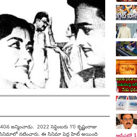
40న జన్మించాడు. 2022 సెప్టెంబరు 11) కృష్ణంరాజు
కాసేపట్లో
 సినిమాలో నటించారు. ఈ సినిమా పెద్ద హిట్ అయింది