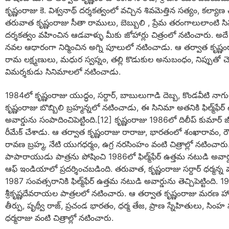
కృష్ణంరాజు కె. విశ్వనాథ్ దర్శకత్వంలో వచ్చిన శివమెత్తిన సత్యం, కల్యాణ
తరువాత కృష్ణంరాజు సీతా రాములు, బెబ్బులి , ప్రేమ తరంగాలులాంటి స
దర్శకత్వం వహించిన ఆడవాళ్ళు మీకు జోహార్లు చిత్రంలో నటించారు. అ
నవల ఆధారంగా నిర్మించిన అగ్ని పూలులో నటించాడు. ఆ తర్వాత కృష్ణంరాజు,
రామ లక్ష్మణులు, మధుర స్వప్నం, తల్లి కొడుకుల అనుబంధం, నిప్పుతో చ
విమర్శకుడు సినిమాలలో నటించాడు.
1984లో కృష్ణంరాజు యుద్ధం, సర్దార్, బాబులుగాడి దెబ్బ, కొండవీటి 
కృష్ణంరాజు బొబ్బిలి బ్రహ్మన్నలో నటించాడు, ఈ సినిమా అతనికి ఫిల్మ్‌
అవార్డును సంపాదించిపెట్టింది.[12] కృష్ణంరాజు 1986లో దిలీప్ కుమార్ 
రీమేక్ చేశాడు. ఆ తర్వాత కృష్ణంరాజు రారాజు, భారతంలో శంఖారావం, రౌడీ,
రావణ బ్రహ్మ, నేటి యుగధర్మం, ఉగ్ర నరసింహం వంటి చిత్రాల్లో నటించా
పాపారాయుడు పాత్రను పోషించి 1986లో ఫిల్మ్‌ఫేర్ ఉత్తమ నటుడి అవార్డ
ఆఫ్ ఇండియాలో ప్రదర్శించబడింది. తరువాత, కృష్ణంరాజు సర్దార్ ధర్మన
1987 సంవత్సరానికి ఫిల్మ్‌ఫేర్ ఉత్తమ నటుడి అవార్డును తెచ్చిపెట్టిం
శ్రీకృష్ణదేవరాయల పాత్రలలో నటించారు. ఆ తర్వాత కృష్ణంరాజు మర
తీర్పు, పృథ్వీ రాజ్, ప్రచండ భారతం, ధర్మ తేజ, ప్రాణ స్నేహితులు, సిం
ధర్మరాజు వంటి చిత్రాల్లో నటించారు.