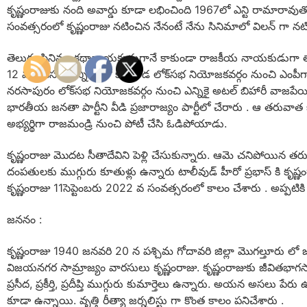
కృష్ణంరాజుకు నంది అవార్డు కూడా లభించింది 1967లో ఎన్టి రామారావుత
సంవత్సరంలో కృష్ణంరాజు నటించిన నేనంటే నేను సినిమాలో విలన్ గా నట
తెలుగు సినిమా కథానాయకుడుగానే కాకుండా రాజకీయ నాయకుడుగా త
12 వ లోక్‌సభ ఎన్నికలలో కాకినాడ లోక్‌సభ నియోజకవర్గం నుంచి ఎంప
నరసాపురం లోక్‌సభ నియోజకవర్గం నుంచి ఎన్నికై అటల్ బిహారీ వాజపేయి
భారతీయ జనతా పార్టీని వీడి ప్రజారాజ్యం పార్టీలో చేరారు . ఆ తరువాత జరి
అభ్యర్థిగా రాజమండ్రి నుంచి పోటీ చేసి ఓడిపోయాడు.
కృష్ణంరాజు మొదట సీతాదేవిని పెళ్లి చేసుకున్నారు. ఆమె చనిపోయిన తరు
దంపతులకు ముగ్గురు కూతుళ్లు ఉన్నారు టాలీవుడ్ హీరో ప్రభాస్ కి కృ
కృష్ణంరాజు 11సెప్టెంబరు 2022 వ సంవత్సరంలో కాలం చేశారు . అప్ప
జననం :
కృష్ణంరాజు 1940 జనవరి 20 న పశ్చిమ గోదావరి జిల్లా మొగల్తూరు లో జ
విజయనగర సామ్రాజ్యం వారసులు కృష్ణంరాజు. కృష్ణంరాజుకు జీవితభాగస్వ
ప్రసీద, ప్రకీర్తి, ప్రదీప్తి ముగ్గురు కుమార్తెలు ఉన్నారు. అయన అసలు పేరు
కూడా ఉన్నాయి. వృత్తి రీత్యా జర్నలిస్టు గా కొంత కాలం పనిచేశారు .