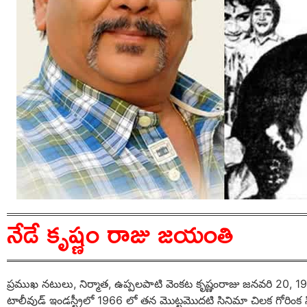
నేడే కృష్ణం రాజు జయంతి
ప్రముఖ నటులు, నిర్మాత, ఉప్పలపాటి వెంకట కృష్ణంరాజు జనవరి 20, 19
టాలీవుడ్ ఇండస్ట్రీలో 1966 లో తన మొట్టమొదటి సినిమా చిలక గోరింక