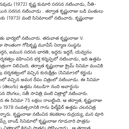
డు (1972) కృష్ణ కుమారి సరసన నటించాడు, నీతి-
న సరసన నటించాడు . తర్వాత కృష్ణంరాజు బడి పంతులు
ుకు (1973) వంటి సినిమాలలో నటించారు. కృష్ణంరాజు
తు భార్యలో నటించారు. తరువాత కృష్ణంరాజు V.
సొంతంగా గోపికృష్ణ మూవీస్ నిర్మాణ సంస్థను
వర్తన, జమున సరసన భారతి, ఇద్దరు ఇద్దరే, యవ్వనం
ర్శకత్వం వహించిన భక్త కన్నప్పలో నటించాడు, ఇది ఉత్తమ
రంగా నిలిచింది. తర్వాత కృష్ణంరాజు క్రైమ్ సినిమా మంచికి
శకత్వంలో వచ్చిన కురుక్షేత్రం (సినిమా)లో కర్ణుడు
త్వంలో వచ్చిన అమర దీపం చిత్రంలో నటించాడు. ఈ సినిమా
్డు (తెలుగు) ఉత్తమ నటుడిగా నంది అవార్డును
 దొంగలు, సతీ సావిత్రి వంటి చిత్రాల్లో నటించారు.
ఈ సినిమా 75 లక్షలు రాబట్టింది. ఆ తర్వాత, కృష్ణంరాజు
1978 సంవత్సరానికి గాను ఫిల్మ్‌ఫేర్ ఉత్తమ చలనచిత్ర
కున్నారు. కృష్ణంరాజు నటించిన కటకటాల రుద్రయ్య, మన వూరి
జేమ్స్ బాండ్‌ సినిమాలో కృష్ణంరాజు గూడచారి పాత్రను
 చిత్రాలలో శివుని పాత్రను పోషించాడు . ఆ తర్వాత