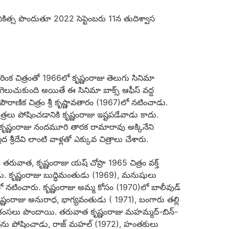
చికిత్స పొందుతూ 2022 సెప్టెంబరు 11న తుదిశ్వాస
ోరింక చిత్రంతో 1966లో కృష్ణంరాజు తెలుగు సినిమా
 గెలుచుకుంది అయితే ఈ సినిమా బాక్స్ ఆఫీస్ వద్ద
ాణిక చిత్రం శ్రీ కృష్ణావతారం (1967)లో నటించాడు.
త్రలు పోషించడానికి కృష్ణంరాజు ఇష్టపడేవాడు కాదు.
ష్ణంరాజు నందమూరి తారక రామారావు అక్కినేని
ీదేవి లాంటి వాళ్లతో ఎక్కువ చిత్రాలు చేశారు.
తరువాత, కృష్ణంరాజు యష్ చోప్రా 1965 చిత్రం వక్త్
ు. కృష్ణంరాజు బుద్ధిమంతుడు (1969), మనుషులు
ల్లో నటించారు. కృష్ణంరాజు అమ్మ కోసం (1970)లో బాలీవుడ్
్ణంరాజు అనురాధ, భాగ్యవంతుడు ( 1971), బంగారు తల్లి
్రశంసలు పొందాయి. తరువాత కృష్ణంరాజు మహమ్మద్-బిన్-
పాత్రను పోషించాడు, రాజ్ మహల్ (1972), హంతకులు