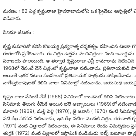
మరణం : 82 ఏళ్ల కృష్ణంరాజు హైదరాబాదులోని ఒక ప్రైవేటు ఆస్పత్రిలో 
విడిచారు.
సినిమా జీవితం :
కృష్ణ కుమారితో కలిసి కోటయ్య ప్రత్యగాత్మ దర్శకత్వం వహించిన చిలకా గ
రంగంలోకి ప్రవేశించారు. ఈ చిత్రం ఉత్తమ చలనచిత్రంగా నంది అవార్డును
పరాజయ పాలయింది. ఆ తర్వాత కృష్ణంరాజు ఎన్టీ రామారావు నటించిన పౌర
1968లో నేనంటే నేనే చిత్రంలో కృష్ణంరాజు నటించాడు. ప్రతినాయకుడి పా
అయితే ఇతర నటుల సలహాలతో ప్రతినాయక పాత్రలను పోషించేవాడు. .కృ
నాగేశ్వరరావులతో కలిసి చాలా సినిమాల్లో నటించాడు. జయసుధ జయప్రద శ్ర
కృష్ణం రాజు నేనంటే నేనే (1968) సినిమాలో కాంచనతో కలిసి నటించాడు. 
సినిమాకు తెలుగు రీమేక్ అయిన భలే అబ్బాయిలు (1969)లో నటించాడ
మారాలి (1969), మళ్లీ పెళ్లి (1970), జై జవాన్ ( 1970) వంటి సినిమా
నటి రేఖ సరసన నటించాడు, ఇది రేఖ నటిగా మొదటి చిత్రం. తరువాత కృష
(1971) వంటి చిత్రాలలో నటించాడు, ఈ సినిమాలు రెండు విమర్శకుల ప
తుగ్లక్ (1972) వంటి చిత్రాలలో ఇస్లామిక్ పండితుడు ఇబ్న్ బటూతా 