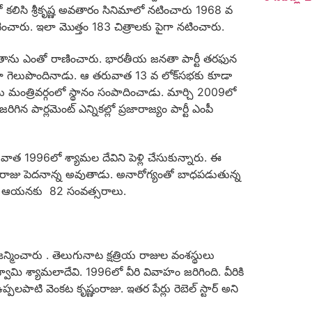
ో కలిసి శ్రీకృష్ణ అవతారం సినిమాలో నటించారు 1968 వ
ించారు. ఇలా మొత్తం 183 చిత్రాలకు పైగా నటించారు.
ాను ఎంతో రాణించారు. భారతీయ జనతా పార్టీ తరఫున
ీగా గెలుపొందినాడు. ఆ తరువాత 13 వ లోక్‌సభకు కూడా
 మంత్రివర్గంలో స్థానం సంపాదించాడు. మార్చి 2009లో
గిన పార్లమెంట్ ఎన్నికల్లో ప్రజారాజ్యం పార్టీ ఎంపీ
వాత 1996లో శ్యామల దేవిని పెళ్లి చేసుకున్నారు. ఈ
ష్ణంరాజు పెదనాన్న అవుతాడు. అనారోగ్యంతో బాధపడుతున్న
టికి ఆయనకు 82 సంవత్సరాలు.
న్మించారు . తెలుగునాట క్షత్రియ రాజుల వంశస్థులు
ామి శ్యామలాదేవి. 1996లో వీరి వివాహం జరిగింది. వీరికి
 ఉప్పలపాటి వెంకట కృష్ణంరాజు. ఇతర పేర్లు రెబెల్ స్టార్ అని