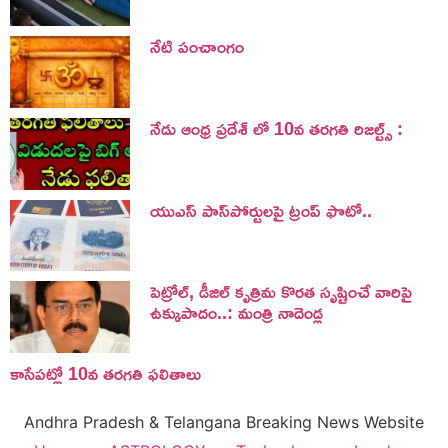
నేటి పంచాంగం
నేడు ఆంధ్ర ప్రదేశ్ లో 10వ తరగతి రిజల్ట్స్ :
యుఎస్ పాస్‌పోర్టులపై ట్రంప్‌ ఫొటో..
పెట్రోల్, డీజిల్ కృత్రిమ కొరత సృష్టించే వారిపై
ఉక్కుపాదం..: మంత్రి నాదెండ్ల
కాసేపట్లో 10వ తరగతి ఫలితాలు
Andhra Pradesh & Telangana Breaking News Website