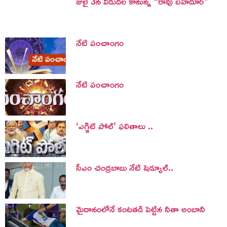
జులై 3న విడుదల కానున్న “రావు బహదూర్”
నేటి పంచాంగం
నేటి పంచాంగం
‘ఎగ్జిట్ పోల్’ ఫలితాలు ..
సీఎం చంద్రబాబు నేటి షెడ్యూల్..
మైదానంలోనే కంటతడి పెట్టిన నీతా అంబానీ