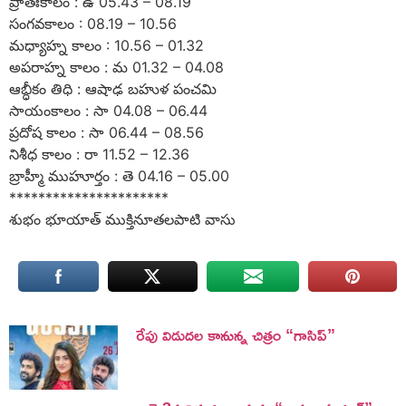
ప్రాతఃకాలం : ఉ 05.43 – 08.19
సంగవకాలం : 08.19 – 10.56
మధ్యాహ్న కాలం : 10.56 – 01.32
అపరాహ్న కాలం : మ 01.32 – 04.08
ఆబ్ధీకం తిధి : ఆషాఢ బహుళ పంచమి
సాయంకాలం : సా 04.08 – 06.44
ప్రదోష కాలం : సా 06.44 – 08.56
నిశీధ కాలం : రా 11.52 – 12.36
బ్రాహ్మీ ముహూర్తం : తె 04.16 – 05.00
**********************
శుభం భూయాత్ ముక్తినూతలపాటి వాసు
రేపు విడుదల కానున్న చిత్రం “గాసిప్”