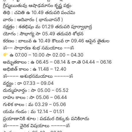
గ్రీష్మఋతువు ఆషాఢమాసం కృష్ణ పక్షం
తిథి : చవితి ఉ 10.49 తదుపరి పంచమి
వారం : ఆదివారం ( భానువాసరే )
నక్షత్రం : శతభిషం మ 01.29 తదుపరి పూర్వాభాద్ర
యోగం : సౌభాగ్య సా 05.49 తదుపరి శోభన
కరణం : బాలువ ఉ 10.49 కౌలువ రా 09.46 ఆపైన తైతుల
ॐ౼౼ సాధారణ శుభ సమయాలు ౼౼ॐ
ఉ 07.00 – 10.00 సా 02.00 – 04.30
అమృతకాలం : ఉ 06.45 – 08.14 & రా.తె 04.44 – 06.16
అభిజిత్ కాలం : ఉ 11.48 – 12.40
ॐ౼౼౼౼ అశుభసమయాలు ౼౼౼౼౼ॐ
వర్జ్యం : రా 07.33 – 09.04
దుర్ముహూర్తం : సా 05.00 – 05.52
రాహు కాలం : సా 05.06 – 06.44
గుళిక కాలం : మ 03.29 – 05.06
యమ గండం : మ 12.14 – 01.51
ప్రయాణానికి శూల :‌ పడమర దిక్కుకు పనికిరాదు
ॐ౼౼౼౼ వైదిక విషయాలు ౼౼౼౼౼ॐ