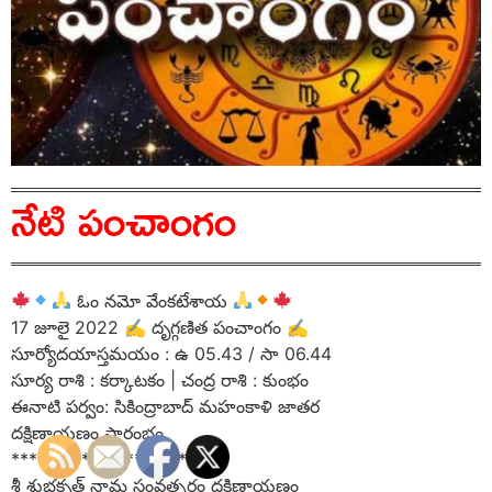
నేటి పంచాంగం
ఓం నమో వేంకటేశాయ
17 జూలై 2022 ✍ దృగ్గణిత పంచాంగం ✍
సూర్యోదయాస్తమయం : ఉ 05.43 / సా 06.44
సూర్య రాశి : కర్కాటకం | చంద్ర రాశి : కుంభం
ఈనాటి పర్వం: సికింద్రాబాద్ మహంకాళి జాతర
దక్షిణాయణం ప్రారంభం
**********************
శ్రీ శుభకృత్ నామ సంవత్సరం దక్షిణాయణం