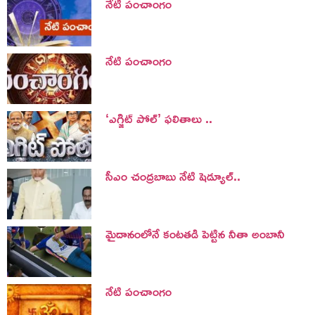
నేటి పంచాంగం
నేటి పంచాంగం
‘ఎగ్జిట్ పోల్’ ఫలితాలు ..
సీఎం చంద్రబాబు నేటి షెడ్యూల్..
మైదానంలోనే కంటతడి పెట్టిన నీతా అంబానీ
నేటి పంచాంగం