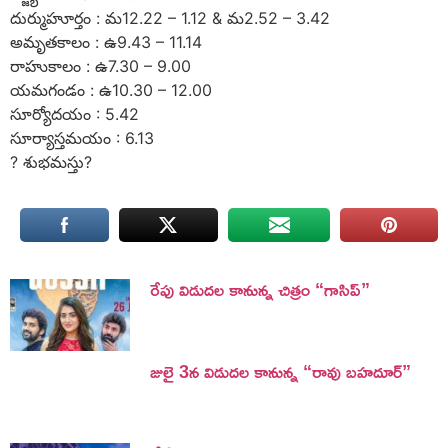
దుర్ముహూర్తం : మ12.22 – 1.12 & మ2.52 – 3.42
అమృతకాలం : ఉ9.43 – 11.14
రాహుకాలం : ఉ7.30 – 9.00
యమగండం : ఉ10.30 – 12.00
సూర్యోదయం : 5.42
సూర్యాస్తమయం : 6.13
? శుభమస్తు?
రేపు విడుదల కానున్న చిత్రం “గాసిప్”
జులై 3న విడుదల కానున్న “రావు బహదూర్”