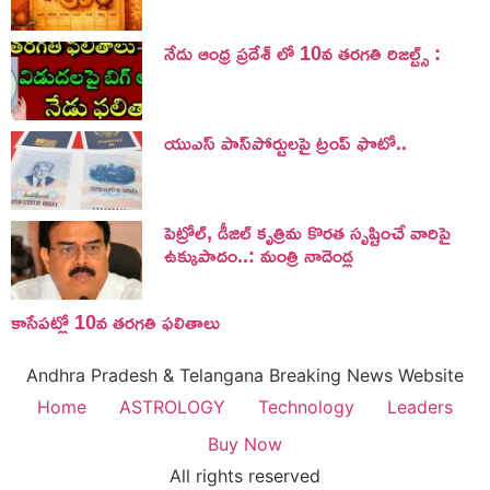
నేడు ఆంధ్ర ప్రదేశ్ లో 10వ తరగతి రిజల్ట్స్ :
యుఎస్ పాస్‌పోర్టులపై ట్రంప్‌ ఫొటో..
పెట్రోల్, డీజిల్ కృత్రిమ కొరత సృష్టించే వారిపై
ఉక్కుపాదం..: మంత్రి నాదెండ్ల
కాసేపట్లో 10వ తరగతి ఫలితాలు
Andhra Pradesh & Telangana Breaking News Website
Home
ASTROLOGY
Technology
Leaders
Buy Now
All rights reserved