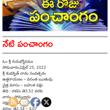
నేటి పంచాంగం
ఓం శ్రీ గురుభ్యోనమః
సోమవారం,ఏప్రిల్ 25, 2022
శ్రీ శుభకృత్ నామ సంవత్సరం
ఉత్తరాయణం – వసంత ఋతువు
చైత్ర మాసం – బహుళ పక్షం
తిధి : దశమి తె3.52 వరకు
వారం : సోమవారం
నక్షత్రం : ధనిష్ఠ రా7.37 వరకు
వర్జ్యం: తె2.34 – 4.07