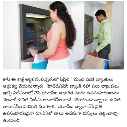
కానీ ఈ కొత్త ఆర్థిక సంవత్సరంలో ఏప్రిల్‌ 1 నుంచి దీనికి బ్యాంకులు
అడ్డుకట్ట వేయనున్నారు. హెచ్‌డీఎఫ్‌సీ బ్యాంక్‌ సహా పలు బ్యాంకులు
ఇకపై ఏటీఎంలలో చేసే యూపీఐ ఆధారిత నగదు ఉపసంహరణలనూ,
నెలవారీ ఉచిత ఏటీఎం లావాదేవీలుగానే పరిగణించనున్నాయి. ఉచిత
లావాదేవీల పరిమితి ముగిశాక.. యూపీఐ ద్వారా చేసే ప్రతి
ఉపసంహరణపైనా రూ.23తో పాటు అదనంగా పన్నులు చెల్లించాల్సి
ఉంటుంది.