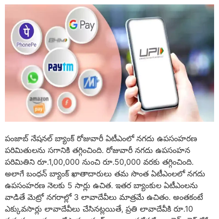
పంజాబ్‌ నేషనల్‌ బ్యాంక్‌ రోజువారీ ఏటీఎంలో నగదు ఉపసంహరణ
పరిమితులను సగానికి తగ్గించింది. రోజువారీ నగదు ఉపసంహన
పరిమితిని రూ.1,00,000 నుంచి రూ.50,000 వరకు తగ్గించింది.
అలాగే బంధన్‌ బ్యాంక్‌ ఖాతాదారులు తమ సొంత ఏటీఎంలలో నగదు
ఉపసంహరణ నెలకు 5 సార్లు ఉచిత. ఇతర బ్యాంకుల ఏటీఎంలను
వాడితే మెట్రో నగరాల్లో 3 లావాదేవీలు మాత్రమే ఉచితం. అంతకంటే
ఎక్కువసార్లు లావాదేవీలు చేసినట్లయితే, ప్రతి లావాదేవీకి రూ.10