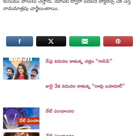
రుసుము వాసులు చేస్తారు. యాప్‌ల ద్వారా పదేపదే బ్యాలెన్స్‌ చెక్ చేస్తే
నామమాత్రపు ఛార్జీలుంటాయి.
రేపు విడుదల కానున్న చిత్రం “గాసిప్”
జులై 3న విడుదల కానున్న “రావు బహదూర్”
నేటి పంచాంగం
నేటి పంచాంగం