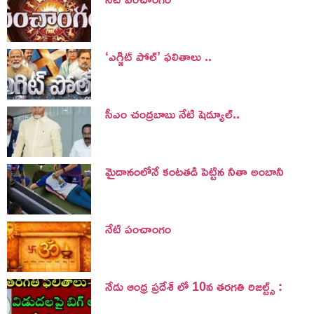
‘ఎగ్జిట్ పోల్’ ఫలితాలు ..
సీఎం చంద్రబాబు నేటి షెడ్యూల్..
మైదానంలోనే కంటతడి పెట్టిన నీతా అంబానీ
నేటి పంచాంగం
నేడు ఆంధ్ర ప్రదేశ్ లో 10వ తరగతి రిజల్ట్స్ :