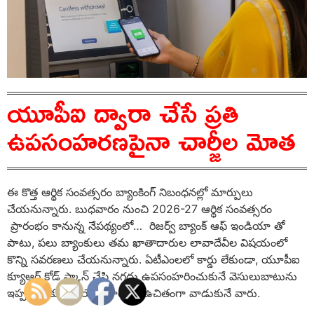
యూపీఐ ద్వారా చేసే ప్రతి
ఉపసంహరణపైనా చార్జీల మోత
ఈ కొత్త ఆర్థిక సంవత్సరం బ్యాంకింగ్‌ నిబంధనల్లో మార్పులు
చేయనున్నారు. బుధవారం నుంచి 2026-27 ఆర్థిక సంవత్సరం
ప్రారంభం కానున్న నేపథ్యంలో… రిజర్వ్‌ బ్యాంక్‌ ఆఫ్‌ ఇండియా తో
పాటు, పలు బ్యాంకులు తమ ఖాతాదారుల లావాదేవీల విషయంలో
కొన్ని సవరణలు చేయనున్నారు. ఏటీఎంలలో కార్డు లేకుండా, యూపీఐ
క్యూఆర్‌ కోడ్‌ స్కాన్‌ చేసి నగదు ఉపసంహరించుకునే వెసులుబాటును
ఇప్పటివరకూ వినియోగదారులు ఉచితంగా వాడుకునే వారు.