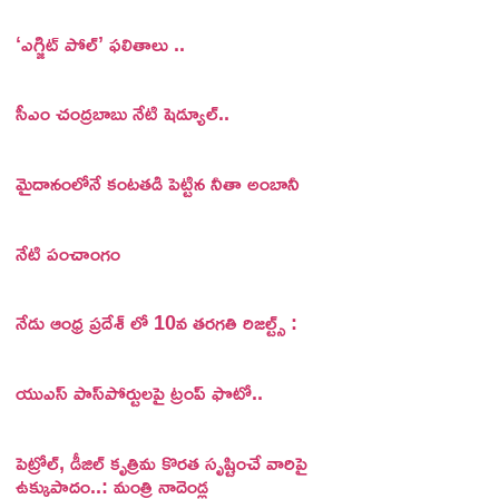
‘ఎగ్జిట్ పోల్’ ఫలితాలు ..
సీఎం చంద్రబాబు నేటి షెడ్యూల్..
మైదానంలోనే కంటతడి పెట్టిన నీతా అంబానీ
నేటి పంచాంగం
నేడు ఆంధ్ర ప్రదేశ్ లో 10వ తరగతి రిజల్ట్స్ :
యుఎస్ పాస్‌పోర్టులపై ట్రంప్‌ ఫొటో..
పెట్రోల్, డీజిల్ కృత్రిమ కొరత సృష్టించే వారిపై
ఉక్కుపాదం..: మంత్రి నాదెండ్ల