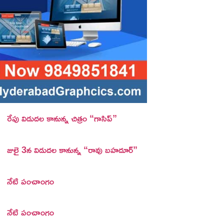
రేపు విడుదల కానున్న చిత్రం “గాసిప్”
జులై 3న విడుదల కానున్న “రావు బహదూర్”
నేటి పంచాంగం
నేటి పంచాంగం