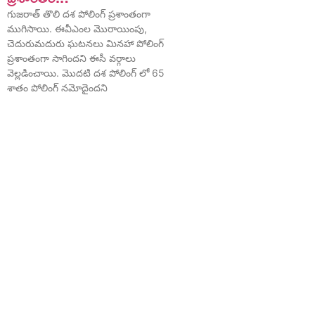
గుజరాత్ తొలి దశ పోలింగ్ ప్రశాంతంగా
ముగిసాయి. ఈవీఎంల మొరాయింపు,
చెదురుమ‌దురు ఘ‌ట‌న‌లు మిన‌హా పోలింగ్
ప్ర‌శాంతంగా సాగింద‌ని ఈసీ వ‌ర్గాలు
వెల్ల‌డించాయి. మొదటి దశ పోలింగ్ లో 65
శాతం పోలింగ్ నమోదైందని