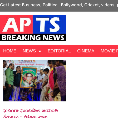
Get Latest Business, Political, Bollywood, Cricket, videos,
HOME
NEWS
EDITORIAL
CINEMA
MOVIE 
ఘనంగా ఘంటసాల జయంతి
వేడుకలు : పోతన చారి