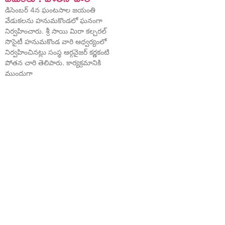
డిసెంబర్ 4న ఘంటసాల జయంతి
వేడుకలను హనుమకొండలో ఘనంగా
నిర్వహించారు. శ్రీ సాయి మిరా కల్చరల్
సొసైటీ హనుమకొండ వారి ఆధ్వర్యంలో
నిర్వహించినట్లు సంస్థ ఆర్గనైజర్ కర్ణకంటి
పోతన చారి తెలిపారు. కార్యక్రమానికి
ముందుగా