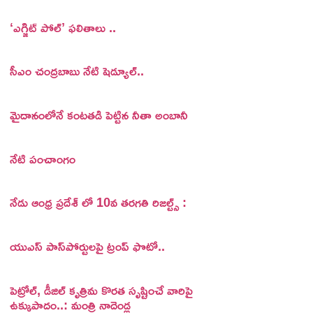
‘ఎగ్జిట్ పోల్’ ఫలితాలు ..
సీఎం చంద్రబాబు నేటి షెడ్యూల్..
మైదానంలోనే కంటతడి పెట్టిన నీతా అంబానీ
నేటి పంచాంగం
నేడు ఆంధ్ర ప్రదేశ్ లో 10వ తరగతి రిజల్ట్స్ :
యుఎస్ పాస్‌పోర్టులపై ట్రంప్‌ ఫొటో..
పెట్రోల్, డీజిల్ కృత్రిమ కొరత సృష్టించే వారిపై
ఉక్కుపాదం..: మంత్రి నాదెండ్ల