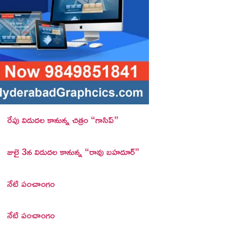
రేపు విడుదల కానున్న చిత్రం “గాసిప్”
జులై 3న విడుదల కానున్న “రావు బహదూర్”
నేటి పంచాంగం
నేటి పంచాంగం