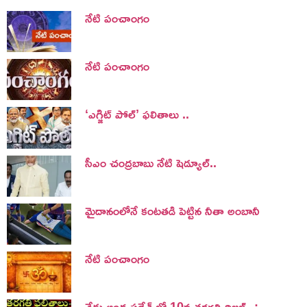
నేటి పంచాంగం
నేటి పంచాంగం
‘ఎగ్జిట్ పోల్’ ఫలితాలు ..
సీఎం చంద్రబాబు నేటి షెడ్యూల్..
మైదానంలోనే కంటతడి పెట్టిన నీతా అంబానీ
నేటి పంచాంగం
నేడు ఆంధ్ర ప్రదేశ్ లో 10వ తరగతి రిజల్ట్స్ :