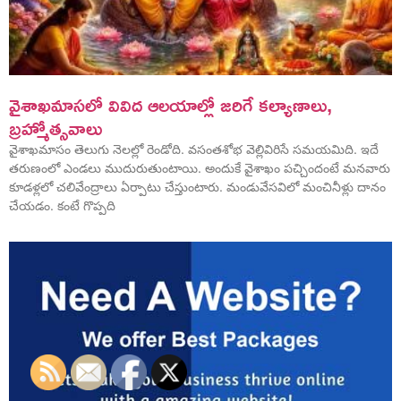
వైశాఖమాసలో వివిద ఆలయాల్లో జరిగే కల్యాణాలు,
బ్రహ్మోత్సవాలు
వైశాఖమాసం తెలుగు నెలల్లో రెండోది. వసంతశోభ వెల్లివిరిసే సమయమిది. ఇదే
తరుణంలో ఎండలు ముదురుతుంటాయి. అందుకే వైశాఖం పచ్చిందంటే మనవారు
కూడళ్లలో చలివేంద్రాలు ఏర్పాటు చేస్తుంటారు. మండువేసవిలో మంచినీళ్లు దానం
చేయడం. కంటే గొప్పది