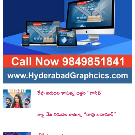
రేపు విడుదల కానున్న చిత్రం “గాసిప్”
జులై 3న విడుదల కానున్న “రావు బహదూర్”
నేటి పంచాంగం