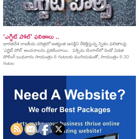
‘ఎగ్జిట్ పోల్’ ఫలితాలు ..
భారతదేశ రాజకీయ చరిత్రలో అత్యంత ఆసక్తిని రేకెత్తిస్తున్న న్నికల ఫలితాలపై
‘ఎగ్జిట్ పోల్’ అంచనాలను ప్రకటించాయి. పశ్చిమ బెంగాల్‌లో రెండో విడత
పోలింగ్ బుధవారం సాయంత్రం 6 గంటలకు ముగియడంతో, సాయంత్రం 6:30
గంటల