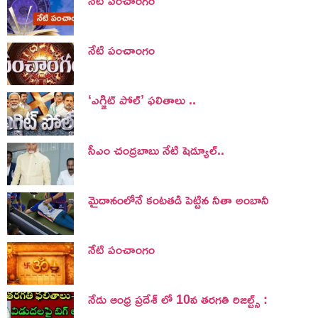
నేటి పంచాంగం
‘ఎగ్జిట్ పోల్’ ఫలితాలు ..
సీఎం చంద్రబాబు నేటి షెడ్యూల్..
మైదానంలోనే కంటతడి పెట్టిన నీతా అంబానీ
నేటి పంచాంగం
నేడు ఆంధ్ర ప్రదేశ్ లో 10వ తరగతి రిజల్ట్స్ :