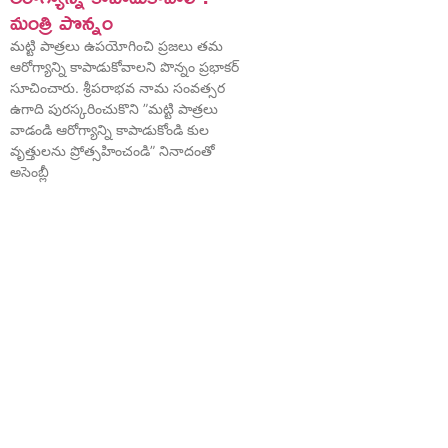
మంత్రి పొన్నం
మట్టి పాత్రలు ఉపయోగించి ప్రజలు తమ
ఆరోగ్యాన్ని కాపాడుకోవాలని పొన్నం ప్రభాకర్
సూచించారు. శ్రీపరాభవ నామ సంవత్సర
ఉగాది పురస్కరించుకొని ”మట్టి పాత్రలు
వాడండి ఆరోగ్యాన్ని కాపాడుకోండి కుల
వృత్తులను ప్రోత్సహించండి” నినాదంతో
అసెంబ్లీ