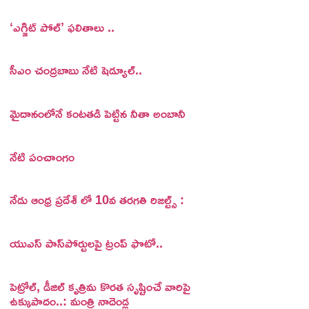
‘ఎగ్జిట్ పోల్’ ఫలితాలు ..
సీఎం చంద్రబాబు నేటి షెడ్యూల్..
మైదానంలోనే కంటతడి పెట్టిన నీతా అంబానీ
నేటి పంచాంగం
నేడు ఆంధ్ర ప్రదేశ్ లో 10వ తరగతి రిజల్ట్స్ :
యుఎస్ పాస్‌పోర్టులపై ట్రంప్‌ ఫొటో..
పెట్రోల్, డీజిల్ కృత్రిమ కొరత సృష్టించే వారిపై
ఉక్కుపాదం..: మంత్రి నాదెండ్ల