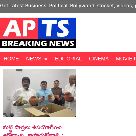
Get Latest Business, Political, Bollywood, Cricket, videos,
HOME
NEWS
EDITORIAL
CINEMA
MOVIE 
మట్టి పాత్రలు ఉపయోగించి
ఆరోగ్యాన్ని కాపాడుకోవాలి :