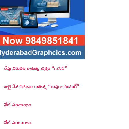
రేపు విడుదల కానున్న చిత్రం “గాసిప్”
జులై 3న విడుదల కానున్న “రావు బహదూర్”
నేటి పంచాంగం
నేటి పంచాంగం