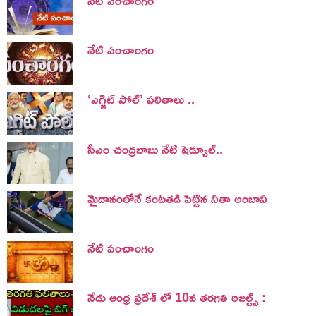
నేటి పంచాంగం
‘ఎగ్జిట్ పోల్’ ఫలితాలు ..
సీఎం చంద్రబాబు నేటి షెడ్యూల్..
మైదానంలోనే కంటతడి పెట్టిన నీతా అంబానీ
నేటి పంచాంగం
నేడు ఆంధ్ర ప్రదేశ్ లో 10వ తరగతి రిజల్ట్స్ :