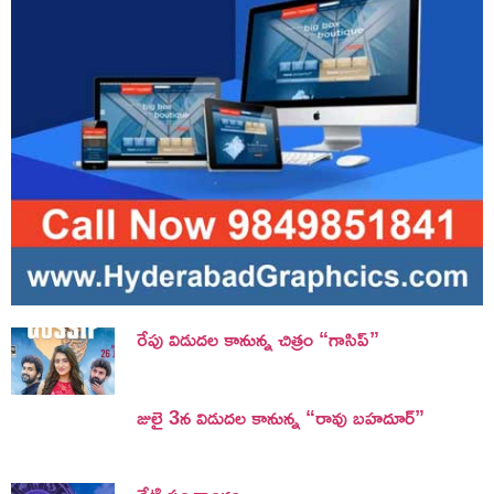
రేపు విడుదల కానున్న చిత్రం “గాసిప్”
జులై 3న విడుదల కానున్న “రావు బహదూర్”
నేటి పంచాంగం