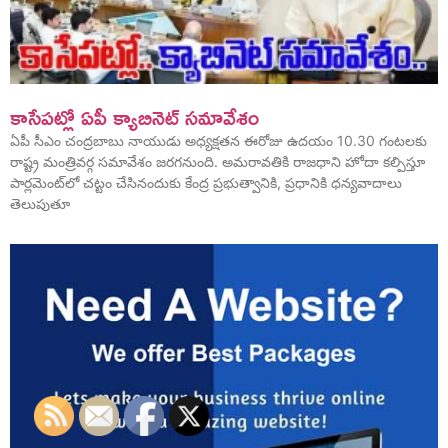
కాసేపట్లో ఏపీ క్యాబినెట్ సమావేశం
ఏపీ సీఎం చంద్రబాబు నాయుడు అధ్యక్షతన ఈరోజు ఉదయం 10.30 గంటలకు
రాష్ట్ర మంత్రివర్గ సమావేశం జరగనుంది. అమరావతికి రాజధాని హోదా కల్పిస్తూ
పార్లమెంట్‌లో చట్టం చేసినందుకు కేంద్ర ప్రభుత్వానికి, ప్రధానికి ధన్యవాదాలు
తెలుపుతూ