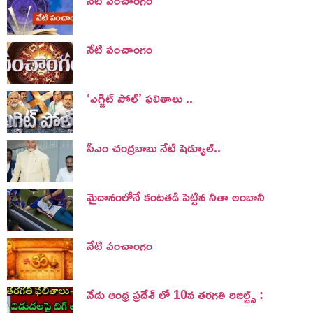
నేటి పంచాంగం
‘ఎగ్జిట్ పోల్’ ఫలితాలు ..
సీఎం చంద్రబాబు నేటి షెడ్యూల్..
మైదానంలోనే కంటతడి పెట్టిన నీతా అంబానీ
నేటి పంచాంగం
నేడు ఆంధ్ర ప్రదేశ్ లో 10వ తరగతి రిజల్ట్స్ :