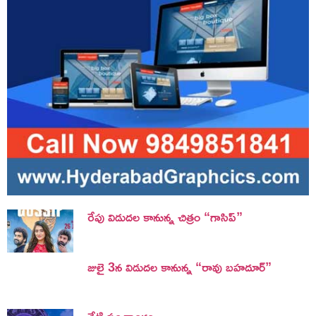
రేపు విడుదల కానున్న చిత్రం “గాసిప్”
జులై 3న విడుదల కానున్న “రావు బహదూర్”
నేటి పంచాంగం