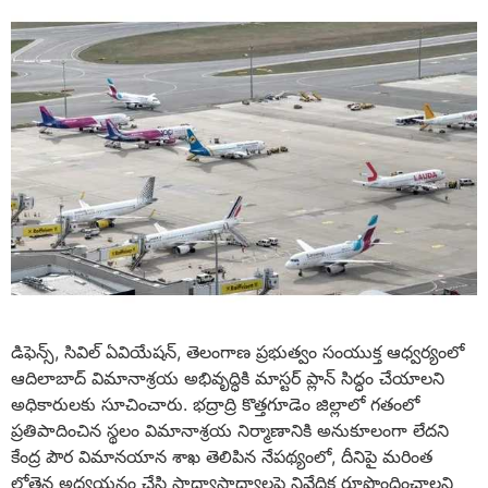
డిఫెన్స్, సివిల్ ఏవియేషన్, తెలంగాణ ప్రభుత్వం సంయుక్త ఆధ్వర్యంలో
ఆదిలాబాద్ విమానాశ్రయ అభివృద్ధికి మాస్టర్ ప్లాన్ సిద్ధం చేయాలని
అధికారులకు సూచించారు. భద్రాద్రి కొత్తగూడెం జిల్లాలో గతంలో
ప్రతిపాదించిన స్థలం విమానాశ్రయ నిర్మాణానికి అనుకూలంగా లేదని
కేంద్ర పౌర విమానయాన శాఖ తెలిపిన నేప‌థ్యంలో, దీనిపై మ‌రింత
లోతైన అధ్య‌య‌నం చేసి సాధ్యాసాధ్యాల‌పై నివేదిక రూపొందించాల‌ని