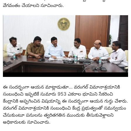
వేగవంతం చేయాలని సూచించారు.
ఈ సందర్భంగా ఆయన మాట్లాడుతూ… వరంగల్ విమానాశ్రయానికి
సంబంధించి ఇప్పటికే సుమారు 953 ఎకరాల భూమిని సేకరించి
కేంద్రానికి అప్పగించిన విషయాన్ని ఈ సందర్బంగా ఆయన గుర్తు చేశారు.
వరంగల్ విమానాశ్రయానికి సంబంధించి కేంద్ర ప్రభుత్వంతో సమన్వయం
చేసుకుంటూ పనులను త్వరితగతిన ముందుకు తీసుకువెళ్లాలని
అధికారులకు సూచించారు.