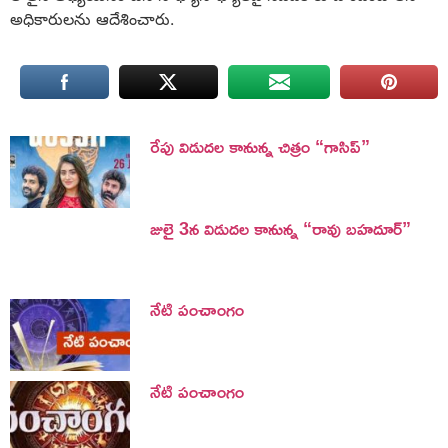
అధికారులను ఆదేశించారు.
రేపు విడుదల కానున్న చిత్రం “గాసిప్”
జులై 3న విడుదల కానున్న “రావు బహదూర్”
నేటి పంచాంగం
నేటి పంచాంగం