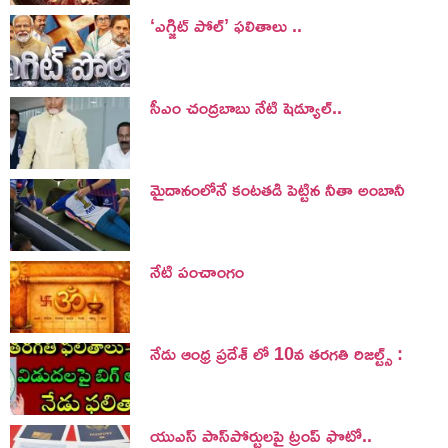
‘ఎగ్జిట్ పోల్’ ఫలితాలు ..
సీఎం చంద్రబాబు నేటి షెడ్యూల్..
మైదానంలోనే కంటతడి పెట్టిన నీతా అంబానీ
నేటి పంచాంగం
నేడు ఆంధ్ర ప్రదేశ్ లో 10వ తరగతి రిజల్ట్స్ :
యుఎస్ పాస్‌పోర్టులపై ట్రంప్‌ ఫొటో..