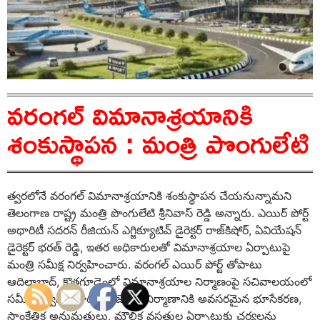
వరంగల్ విమానాశ్రయానికి
శంకుస్థాపన : మంత్రి పొంగులేటి
త్వరలోనే వరంగల్ విమానాశ్రయానికి శంకుస్థాపన చేయనున్నామని
తెలంగాణ రాష్ట్ర మంత్రి పొంగులేటి శ్రీనివాస్ రెడ్డి అన్నారు. ఎయిర్ పోర్ట్
అథారిటీ సదరన్ రీజియన్ ఎగ్జిక్యూటివ్ డైరెక్టర్ రాజ్‌కిషోర్, ఏవియేషన్
డైరెక్టర్ భరత్ రెడ్డి, ఇతర అధికారులతో విమానాశ్రయాల ఏర్పాటుపై
మంత్రి సమీక్ష నిర్వహించారు. వరంగల్ ఎయిర్ పోర్ట్ తోపాటు
ఆదిలాబాద్, కొత్తగూడెంలో విమానాశ్రయాల నిర్మాణంపై సచివాలయంలో
సమీక్ష నిర్వహించారు. ప్రాజెక్టుల నిర్మాణానికి అవసరమైన భూసేకరణ,
సాంకేతిక అనుమతులు, మౌలిక వసతుల ఏర్పాటుకు చర్యలను