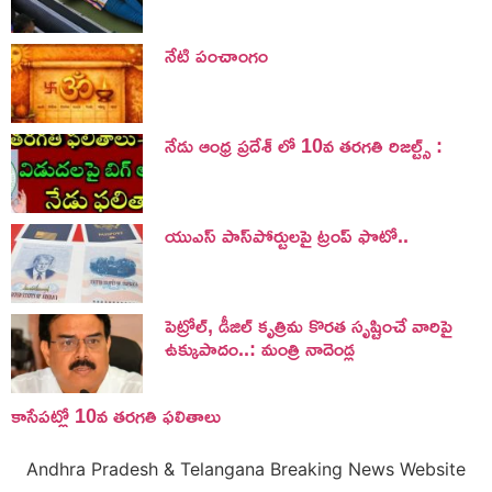
నేటి పంచాంగం
నేడు ఆంధ్ర ప్రదేశ్ లో 10వ తరగతి రిజల్ట్స్ :
యుఎస్ పాస్‌పోర్టులపై ట్రంప్‌ ఫొటో..
పెట్రోల్, డీజిల్ కృత్రిమ కొరత సృష్టించే వారిపై
ఉక్కుపాదం..: మంత్రి నాదెండ్ల
కాసేపట్లో 10వ తరగతి ఫలితాలు
Andhra Pradesh & Telangana Breaking News Website