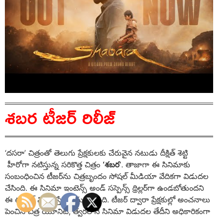
శబర టీజర్ రిలీజ్
‘దసరా’ చిత్రంతో తెలుగు ప్రేక్షకులకు చేరువైన నటుడు దీక్షిత్ శెట్టి
హీరోగా నటిస్తున్న సరికొత్త చిత్రం
‘శబర’
. తాజాగా ఈ సినిమాకు
సంబంధించిన టీజర్‌ను చిత్రబృందం సోషల్ మీడియా వేదికగా విడుదల
చేసింది. ఈ సినిమా ఇంటెన్స్ అండ్ సస్పెన్స్ థ్రిల్లర్‌గా ఉండబోతుందని
ఈ టిజాజ్ ని చూస్తే అర్థమవుతోంది. టీజర్ ద్వారా ప్రేక్షకుల్లో అంచనాలు
పెంచిన చిత్ర యూనిట్, త్వరలోనే సినిమా విడుదల తేదీని అధికారికంగా