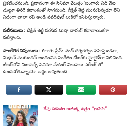
ప్రకటించనుంది. ప్రధానంగా ఈ సినిమా మొత్తం ‘బంగారు నిధి వేట’
చుట్టూ తిరిగే కథాంశంతో సాగనుంది. దీక్షిత్ శెట్టి మునుపెన్నడూ లేని
విధంగా చాలా రఫ్ అండ్ పవర్‌ఫుల్ లుక్‌లో కనిపిస్తున్నారు.
నటీనటులు :
దీక్షిత్ శెట్టి సరసన మిషా నారంగ్ కథానాయికగా
నటిస్తోంది.
సాంకేతిక నిపుణులు :
కిలారు ప్రేమ్ చంద్ దర్శకత్వం వహిస్తుండగా,
మిథున్ ముకుందన్ అందించిన సంగీతం టీజర్‌కు హైలైట్‌గా నిలిచింది.
టీజర్‌లోని విజువల్స్ సినిమా మేకింగ్ విలువలు ఎరేంజ్ లో
ఉండబోతున్నాయో అర్ధం అవుతుంది .
రేపు విడుదల కానున్న చిత్రం “గాసిప్”