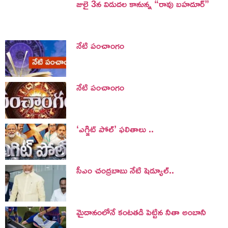
జులై 3న విడుదల కానున్న “రావు బహదూర్”
నేటి పంచాంగం
నేటి పంచాంగం
‘ఎగ్జిట్ పోల్’ ఫలితాలు ..
సీఎం చంద్రబాబు నేటి షెడ్యూల్..
మైదానంలోనే కంటతడి పెట్టిన నీతా అంబానీ