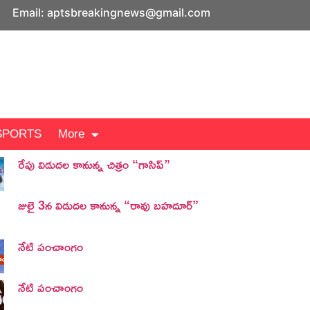
Email: aptsbreakingnews@gmail.com
SPORTS
More
రేపు విడుదల కానున్న చిత్రం “గాసిప్”
జులై 3న విడుదల కానున్న “రావు బహదూర్”
నేటి పంచాంగం
నేటి పంచాంగం