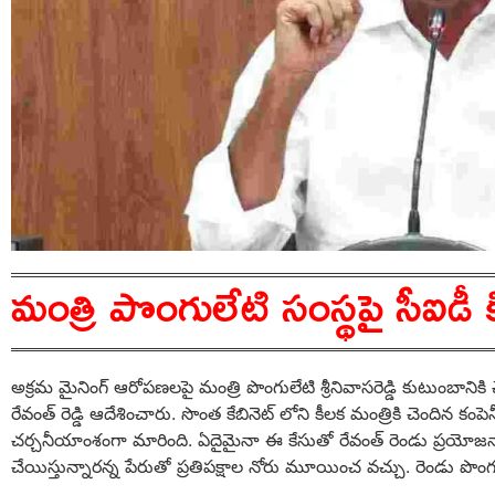
మంత్రి పొంగులేటి సంస్థపై సీఐడీ 
అక్రమ మైనింగ్ ఆరోపణలపై మంత్రి పొంగులేటి శ్రీనివాసరెడ్డి కుటుంబానికి 
రేవంత్ రెడ్డి ఆదేశించారు. సొంత కేబినెట్ లోని కీలక మంత్రికి చెందిన క
చర్చనీయాంశంగా మారింది. ఏదైమైనా ఈ కేసుతో రేవంత్ రెండు ప్రయోజ
చేయిస్తున్నారన్న పేరుతో ప్రతిపక్షాల నోరు మూయించ వచ్చు. రెండు పొంగ