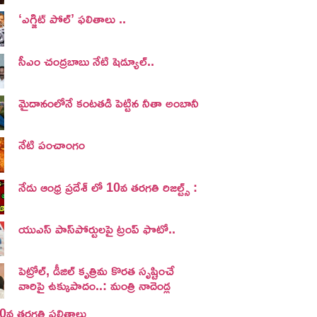
‘ఎగ్జిట్ పోల్’ ఫలితాలు ..
సీఎం చంద్రబాబు నేటి షెడ్యూల్..
మైదానంలోనే కంటతడి పెట్టిన నీతా అంబానీ
నేటి పంచాంగం
నేడు ఆంధ్ర ప్రదేశ్ లో 10వ తరగతి రిజల్ట్స్ :
యుఎస్ పాస్‌పోర్టులపై ట్రంప్‌ ఫొటో..
పెట్రోల్, డీజిల్ కృత్రిమ కొరత సృష్టించే
వారిపై ఉక్కుపాదం..: మంత్రి నాదెండ్ల
 10వ తరగతి ఫలితాలు