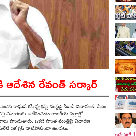
కి ఆదేశిన రేవంత్ సర్కార్
చెందిన రాఘవ కన్ స్ట్రక్షన్స్ సంస్థపై సీఐడీ విచారణకు సీఎం
ంపెనీపై విచారణకు ఆదేశించడం రాజకీయ వర్గాల్లో
నాలు పొందుతారు. ఒకటి సొంత మంత్రిపై విచారణ
ులేటి ఇక గ్రిప్ దాటిపోకుండా ఉండటం.
కాసేపట్లో