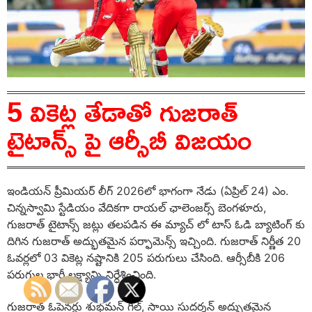
5 వికెట్ల తేడాతో గుజరాత్
టైటాన్స్ పై ఆర్సీబీ విజయం
ఇండియన్ ప్రీమియర్ లీగ్ 2026లో భాగంగా నేడు (ఏప్రిల్ 24) ఎం.
చిన్నస్వామి స్టేడియం వేదికగా రాయల్ ఛాలెంజర్స్ బెంగళూరు,
గుజరాత్ టైటాన్స్ జట్లు తలపడిన ఈ మ్యాచ్ లో టాస్ ఓడి బ్యాటింగ్ కు
దిగిన గుజరాత్ అద్భుతమైన పర్ఫామెన్స్ ఇచ్చింది. గుజరాత్ నిర్ణీత 20
ఓవర్లలో 03 వికెట్ల నష్టానికి 205 పరుగులు చేసింది. ఆర్సీబీకి 206
పరుగుల భారీ లక్ష్యాన్ని నిర్ధేశించింది.
గుజరాత్ ఓపెనర్లు శుభ్‌మన్ గిల్, సాయి సుదర్శన్ అద్భుతమైన