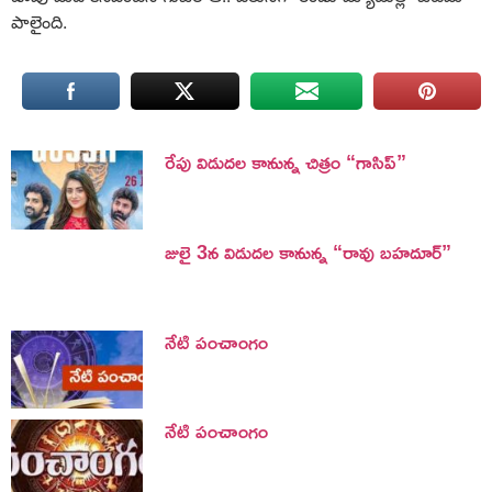
పాలైంది.
రేపు విడుదల కానున్న చిత్రం “గాసిప్”
జులై 3న విడుదల కానున్న “రావు బహదూర్”
నేటి పంచాంగం
నేటి పంచాంగం