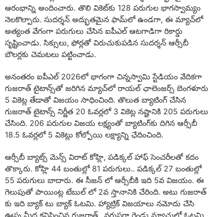
ఆరంభాన్ని అందించారు. తొలి వికెట్‌కు 128 పరుగుల భాగస్వామ్యం
నెలకొల్పారు. సుదర్శన్ అద్భుతమైన ఫామ్‌లో ఉండగా, ఈ మ్యాచ్‌లో
అత్యంత వేగంగా పరుగులు చేసిన ఐపీఎల్ ఆటగాడిగా రికార్డు
సృష్టించాడు. సిక్సులు, ఫోర్లతో విరుచుకుపడిన సుదర్శన్ ఆర్సీబీ
బౌలర్లకు చెమటలు పట్టించాడు.
అనంతరం ఐపీఎల్‌ 2026లో భాగంగా చిన్నస్వామి స్టేడియం వేదికగా
గుజరాత్‌ టైటాన్స్‌తో జరిగిన మ్యాచ్‌లో రాయల్‌ ఛాలెంజర్స్‌ బెంగళూరు
5 వికెట్ల తేడాతో విజయం సాధించింది. తొలుత బ్యాటింగ్‌ చేసిన
గుజరాత్‌ టైటాన్స్‌ నిర్ణీత 20 ఓవర్లలో 3 వికెట్ల నష్టానికి 205 పరుగులు
చేసింది. 206 పరుగుల విజయ లక్ష్యంతో బ్యాటింగ్‌కు దిగిన ఆర్సీబీ
18.5 ఓవర్లలో 5 వికెట్లు కోల్పోయి లక్ష్యాన్ని ఛేదించింది.
ఆర్సీబీ బ్యాట్స్ మెన్స్ విరాట్ కోహ్లి, పడిక్కల్ హాఫ్ సెంచరీలతో కదం
తొక్కారు. కోహ్లి 44 బంతుల్లో 81 పరుగులు.. పడిక్కల్ 27 బంతుల్లో
55 పరుగులు బాదారు. ఈ సీజన్ లో ఆర్సీబీకి ఇది 5వ విజయం. ఈ
గెలుపుతో పాయింట్ల టేబుల్ లో 2వ స్తానానికి చేరింది. అటు గుజరాత్
కు ఇది బ్యాక్ టు బ్యాక్ ఓటమి. హ్యాట్రిక్ విజయాలు నమోదు చేసి
ఊపు మీద కనిపించిన గుజరాత్.. వరుసగా రెండు మ్యాచుల్లో ఓటమి