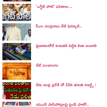
‘ఎగ్జిట్ పోల్’ ఫలితాలు ..
సీఎం చంద్రబాబు నేటి షెడ్యూల్..
మైదానంలోనే కంటతడి పెట్టిన నీతా అంబానీ
నేటి పంచాంగం
నేడు ఆంధ్ర ప్రదేశ్ లో 10వ తరగతి రిజల్ట్స్ :
యుఎస్ పాస్‌పోర్టులపై ట్రంప్‌ ఫొటో..