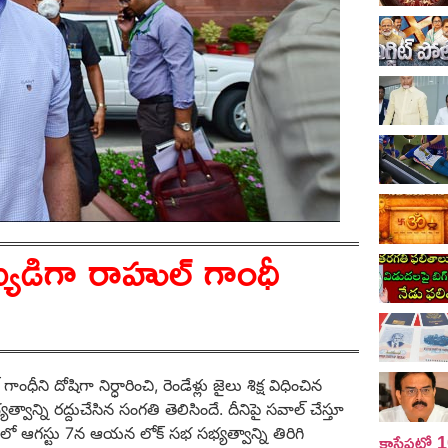
్యుడిగా రాహుల్ గాంధీ
ీని దోషిగా నిర్ధారించి, రెండేళ్లు జైలు శిక్ష విధించిన
న్ని రద్దుచేసిన సంగతి తెలిసిందే. దీనిపై సవాల్ చేస్తూ
ంలో ఆగస్టు 7న ఆయన లోక్ సభ సభ్యత్వాన్ని తిరిగి
కాసేపట్లో