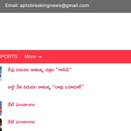
Email: aptsbreakingnews@gmail.com
SPORTS
More
రేపు విడుదల కానున్న చిత్రం “గాసిప్”
జులై 3న విడుదల కానున్న “రావు బహదూర్”
నేటి పంచాంగం
నేటి పంచాంగం