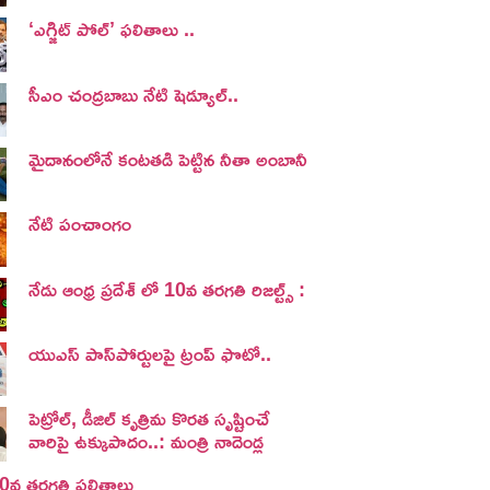
‘ఎగ్జిట్ పోల్’ ఫలితాలు ..
సీఎం చంద్రబాబు నేటి షెడ్యూల్..
మైదానంలోనే కంటతడి పెట్టిన నీతా అంబానీ
నేటి పంచాంగం
నేడు ఆంధ్ర ప్రదేశ్ లో 10వ తరగతి రిజల్ట్స్ :
యుఎస్ పాస్‌పోర్టులపై ట్రంప్‌ ఫొటో..
పెట్రోల్, డీజిల్ కృత్రిమ కొరత సృష్టించే
వారిపై ఉక్కుపాదం..: మంత్రి నాదెండ్ల
 10వ తరగతి ఫలితాలు