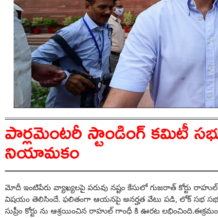
పార్లమెంటరీ స్టాండింగ్ కమిటీ సభ
నియామకం
మోదీ ఇంటిపేరు వ్యాఖ్యలపై పరువు నష్టం కేసులో గుజరాత్ కోర్టు రాహుల్ గాంధ
విషయం తెలిసిందే. ఫలితంగా ఆయనపై అనర్హత వేటు పడి, లోక్ సభ సభ్యత్వా
సుప్రీం కోర్టు ను ఆశ్రయించిన రాహుల్ గాంధీ కి ఊరట లభించింది.ఈక్రమ