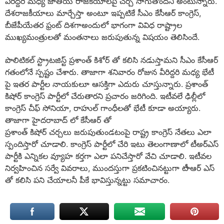
వీరిద్దరి మధ్య జాతీయ రాజకీయాలపై చర్చ సాగుతోందని అంటున్నారు.
దేశరాజకీయాలు మార్చేస్తా అంటూ ఇప్పటికే సీఎం కేసీఆర్ కాంగ్రెస్,
బీజేపీయేతర ఫ్రంట్ దిశగాఅందులో భాగంగా వివిధ రాష్ట్రాల
ముఖ్యమంత్రులతో మంతనాలు జరుపుతున్న విషయం తెలిసిందే.
పొలిటికల్ స్ట్రాటజిస్ట్ ప్రశాంత్ కిశోర్ తో కలిసి నడుస్తామని సీఎం కేసీఆర్‌
గతంలోనే స్పష్టం చేశారు. తాజాగా శనివారం రోజున వీరిద్దరి మధ్య భేటీ
పై ఇతర పార్టీల నాయకులూ ఆసక్తిగా ఎదురు చూస్తున్నారు. ప్రశాంత్
కిషోర్ కాంగ్రెస్ పార్టీలో చేరుతారని ప్రచారం జరిగింది. ఇటీవలే ఢిల్లీలో
కాంగ్రెస్ చీఫ్ సోనియా, రాహుల్ గాంధీలతో భేటీ కూడా అయ్యారు.
తాజాగా హైదరాబాద్ లో కేసీఆర్ తో
ప్రశాంత్ కిషోర్ చర్చలు జరుపుతుండటంపై రాష్ట్ర కాంగ్రెస్ నేతలు ఎలా
స్పందిస్తారో చూడాలి. కాంగ్రెస్ పార్టీలో చేరి ఇటు తెలంగాణాలో టీఅర్ఎస్
పార్టీకి ఎన్నికల వ్యూహ కర్తగా ఎలా పనిచేస్తారో వేచి చూడాలి. ఇటీవల
నిర్వహించిన సర్వే వివరాలు, ముందస్తుగా ప్రకటించినట్టుగా టీాఆర్ ఎస్
తో కలిసి పని చేయాలనీ పీకే భావిస్తున్నట్టు సమాచారం.