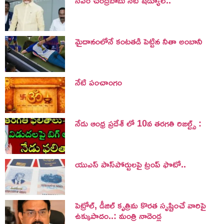
సీఎం చంద్రబాబు నేటి షెడ్యూల్..
మైదానంలోనే కంటతడి పెట్టిన నీతా అంబానీ
నేటి పంచాంగం
నేడు ఆంధ్ర ప్రదేశ్ లో 10వ తరగతి రిజల్ట్స్ :
యుఎస్ పాస్‌పోర్టులపై ట్రంప్‌ ఫొటో..
పెట్రోల్, డీజిల్ కృత్రిమ కొరత సృష్టించే వారిపై
ఉక్కుపాదం..: మంత్రి నాదెండ్ల