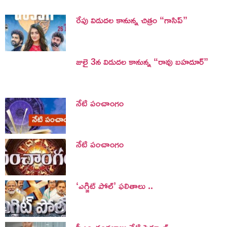
రేపు విడుదల కానున్న చిత్రం “గాసిప్”
జులై 3న విడుదల కానున్న “రావు బహదూర్”
నేటి పంచాంగం
నేటి పంచాంగం
‘ఎగ్జిట్ పోల్’ ఫలితాలు ..