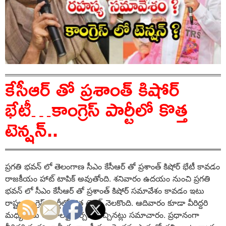
కేసీఆర్ తో ప్రశాంత్ కిషోర్
భేటీ…కాంగ్రెస్ పార్టీలో కొత్త
టెన్షన్..
ప్రగతి భవన్ లో తెలంగాణ సీఎం కేసీఆర్ తో ప్రశాంత్ కిషోర్ భేటీ కావడం
రాజకీయం హాట్ టాపిక్ అవుతోంది. శనివారం ఉదయం నుంచి ప్రగతి
భవన్ లో సీఎం కేసీఆర్ తో ప్రశాంత్ కిషోర్ సమావేశం కావడం ఇటు
రాష్ట్ర కాంగ్రెస్ పార్టీలో కొత్త టెన్షన్ నెలకొంది. ఆదివారం కూడా వీరిద్దరి
మధ్య పలు అంశాలపై చర్చకు వచ్చినట్లు సమాచారం. ప్రధానంగా