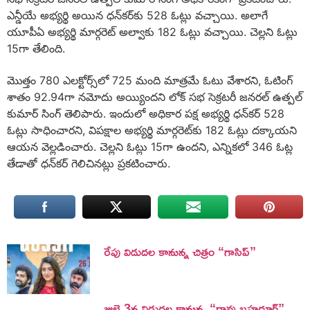
ఎన్డీయే అభ్యర్థి అయిన ధన్‌కర్‌కు 528 ఓట్లు వచ్చాయి. అలాగే
యూపీఏ అభ్యర్థి మార్గరెట్‌ అల్వాకు 182 ఓట్లు వచ్చాయి. చెల్లని ఓట్లు
15గా తేలింది.
మొత్తం 780 ఎలక్టోర్స్‌లో 725 మంది మాత్రమే ఓటు వేశారని, ఓటింగ్‌
శాతం 92.94గా నమోదు అయ్యిందని లోక్‌ సభ సెక్రటరీ జనరల్‌ ఉత్పల్‌
కుమార్‌ సింగ్‌ తెలిపారు. ఇందులో అధికార పక్ష అభ్యర్థి ధన్‌కర్‌ 528
ఓట్లు సాధించారని, విపక్షాల అభ్యర్థి మార్గరెట్‌కు 182 ఓట్లు దక్కాయని
ఆయన వెల్లడించారు. చెల్లని ఓట్లు 15గా ఉందని, ఎన్నికలో 346 ఓట్ల
తేడాతో ధన్‌కర్‌ గెలిచినట్లు ప్రకటించారు.
రేపు విడుదల కానున్న చిత్రం “గాసిప్”
జులై 3న విడుదల కానున్న “రావు బహదూర్”