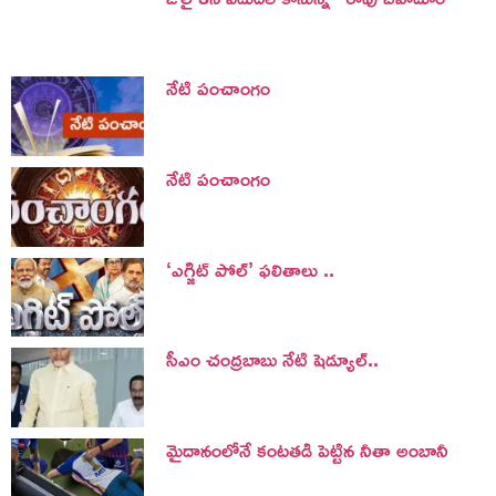
నేటి పంచాంగం
నేటి పంచాంగం
‘ఎగ్జిట్ పోల్’ ఫలితాలు ..
సీఎం చంద్రబాబు నేటి షెడ్యూల్..
మైదానంలోనే కంటతడి పెట్టిన నీతా అంబానీ