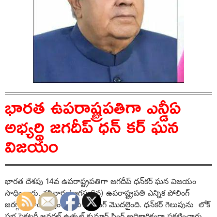
భారత ఉపరాష్ట్రపతిగా ఎన్డీఏ
అభ్యర్థి జగదీప్ ధన్ కర్ ఘన
విజయం
భారత దేశపు 14వ ఉపరాష్ట్రపతిగా జగదీప్‌ ధన్‌కర్‌ ఘన విజయం
సాధించారు. శనివారం(ఆగస్టు6న) ఉపరాష్ట్రపతి ఎన్నిక పోలింగ్‌
జరగ్గా.. సాయంత్రం నుంచి కౌంటింగ్‌ మొదలైంది. ధన్‌కర్‌ గెలుపును లోక్‌
సభ సెక్రటరీ జనరల్‌ ఉత్పల్‌ కుమార్‌ సింగ్‌ అధికారికంగా ప్రకటించారు.