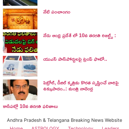
నేటి పంచాంగం
నేడు ఆంధ్ర ప్రదేశ్ లో 10వ తరగతి రిజల్ట్స్ :
యుఎస్ పాస్‌పోర్టులపై ట్రంప్‌ ఫొటో..
పెట్రోల్, డీజిల్ కృత్రిమ కొరత సృష్టించే వారిపై
ఉక్కుపాదం..: మంత్రి నాదెండ్ల
కాసేపట్లో 10వ తరగతి ఫలితాలు
Andhra Pradesh & Telangana Breaking News Website
Home
ASTROLOGY
Technology
Leaders