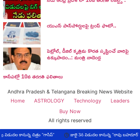
యుఎస్ పాస్‌పోర్టులపై ట్రంప్‌ ఫొటో..
పెట్రోల్, డీజిల్ కృత్రిమ కొరత సృష్టించే వారిపై
ఉక్కుపాదం..: మంత్రి నాదెండ్ల
కాసేపట్లో 10వ తరగతి ఫలితాలు
Andhra Pradesh & Telangana Breaking News Website
Home
ASTROLOGY
Technology
Leaders
Buy Now
All rights reserved
ిడుదల కానున్న చిత్రం "గాసిప్"
జులై 3న విడుదల కానున్న "రావు బహదూర్"