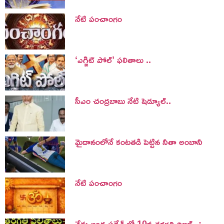
నేటి పంచాంగం
‘ఎగ్జిట్ పోల్’ ఫలితాలు ..
సీఎం చంద్రబాబు నేటి షెడ్యూల్..
మైదానంలోనే కంటతడి పెట్టిన నీతా అంబానీ
నేటి పంచాంగం
నేడు ఆంధ్ర ప్రదేశ్ లో 10వ తరగతి రిజల్ట్స్ :