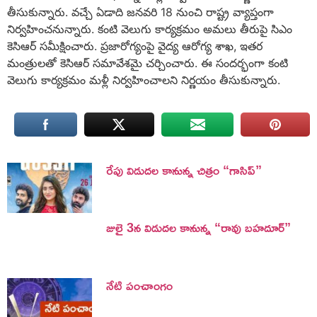
తీసుకున్నారు. వ‌చ్చే ఏడాది జ‌న‌వ‌రి 18 నుంచి రాష్ట్ర వ్యాప్తంగా
నిర్వ‌హించ‌నున్నారు. కంటి వెలుగు కార్య‌క్ర‌మం అమ‌లు తీరుపై సిఎం
కెసిఆర్ స‌మీక్షించారు. ప్ర‌జారోగ్యంపై వైద్య ఆరోగ్య శాఖ‌, ఇత‌ర
మంత్రుల‌తో కెసిఆర్ స‌మావేశ‌మై చ‌ర్చించారు. ఈ సంద‌ర్భంగా కంటి
వెలుగు కార్య‌క్ర‌మం మ‌ళ్లీ నిర్వ‌హించాల‌ని నిర్ణయం తీసుకున్నారు.
రేపు విడుదల కానున్న చిత్రం “గాసిప్”
జులై 3న విడుదల కానున్న “రావు బహదూర్”
నేటి పంచాంగం