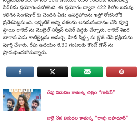
సీ56ను ప్రయోగించబోతోంది. ఈ ప్రయోగం ద్వారా 422 కిలోల బరువు
కలిగిన సింగపూర్ కు చెందిన ఏడు ఉపగ్రహాలను ఇస్రో రోదసిలోకి
ప్రవేశపెట్టనుంది. ఇప్పటికే అన్ని దశలను అననుసంధానం చేసి పూర్తి
స్థాయి రాకెట్ ను మొబైల్ సర్వీస్ టవర్ వద్దకు చేర్చారు. రాకెట్ శిఖర
భాగాన ఏడు శాటిలైట్లను అమర్చి, హీట్ షీల్డ్స్ ను క్లోజ్ చేసే ప్రక్రియను
పూర్తి చేశారు. రేపు ఉదయం 6.30 గంటలకు కౌంట్ డౌన్ ను
ప్రారంభించబోతున్నారు.
రేపు విడుదల కానున్న చిత్రం “గాసిప్”
జులై 3న విడుదల కానున్న “రావు బహదూర్”