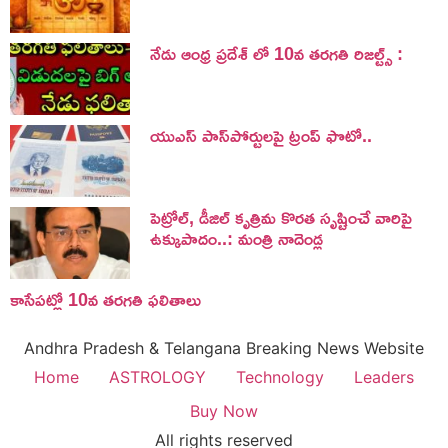
నేడు ఆంధ్ర ప్రదేశ్ లో 10వ తరగతి రిజల్ట్స్ :
యుఎస్ పాస్‌పోర్టులపై ట్రంప్‌ ఫొటో..
పెట్రోల్, డీజిల్ కృత్రిమ కొరత సృష్టించే వారిపై
ఉక్కుపాదం..: మంత్రి నాదెండ్ల
కాసేపట్లో 10వ తరగతి ఫలితాలు
Andhra Pradesh & Telangana Breaking News Website
Home
ASTROLOGY
Technology
Leaders
Buy Now
All rights reserved