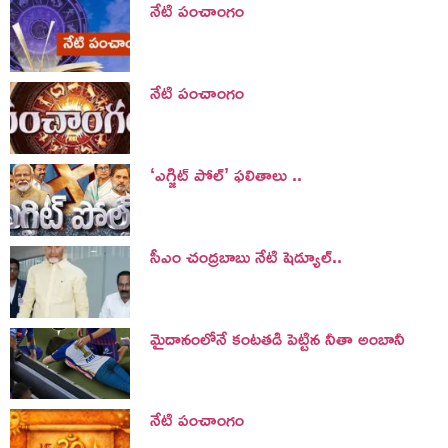
నేటి పంచాంగం
నేటి పంచాంగం
‘ఎగ్జిట్ పోల్’ ఫలితాలు ..
సీఎం చంద్రబాబు నేటి షెడ్యూల్..
మైదానంలోనే కంటతడి పెట్టిన నీతా అంబానీ
నేటి పంచాంగం