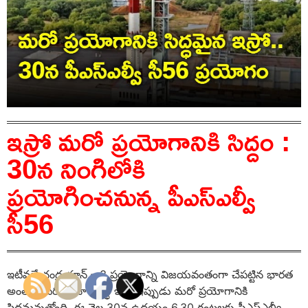
ఇస్రో మరో ప్రయోగానికి సిద్దం :
30న నింగిలోకి
ప్రయోగించనున్న పీఎస్ఎల్వీ
సీ56
ఇటీవలే చంద్రయాన్ – 3 ప్రయోగాన్ని విజయవంతంగా చేపట్టిన భారత
అంతరిక్ష పరిశోధనా సంస్థ ఇస్రో ఇప్పుడు మరో ప్రయోగానికి
సిద్ధమవుతోంది. ఈ నెల 30న ఉదయం 6.30 గంటలకు పీఎస్ఎల్వీ