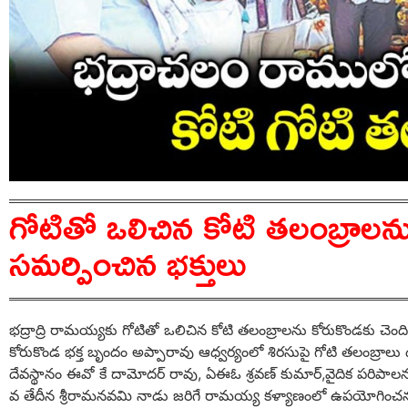
గోటితో ఒలిచిన కోటి తలంబ్రాలను 
సమర్పించిన భక్తులు
భద్రాద్రి రామయ్యకు గోటితో ఒలిచిన కోటి తలంబ్రాలను కోరుకొండకు చెంద
కోరుకొండ భక్త బృందం అప్పారావు ఆధ్వర్యంలో శిరసుపై గోటి తలంబ్రాలు 
దేవస్థానం ఈవో కే దామోదర్ రావు, ఏఈఓ శ్రవణ్ కుమార్,వైదిక పరిపాల
వ తేదీన శ్రీరామనవమి నాడు జరిగే రామయ్య కళ్యాణంలో ఉపయోగించన