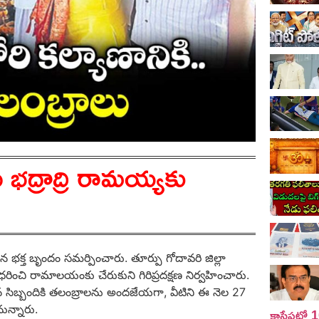
భద్రాద్రి రామయ్యకు
ిన భక్త బృందం సమర్పించారు. తూర్పు గోదావరి జిల్లా
ధరించి రామాలయంకు చేరుకుని గిరిప్రదక్షణ నిర్వహించారు.
న సిబ్బందికి తలంబ్రాలను అందజేయగా, వీటిని ఈ నెల 27
ున్నారు.
కాసేపట్లో