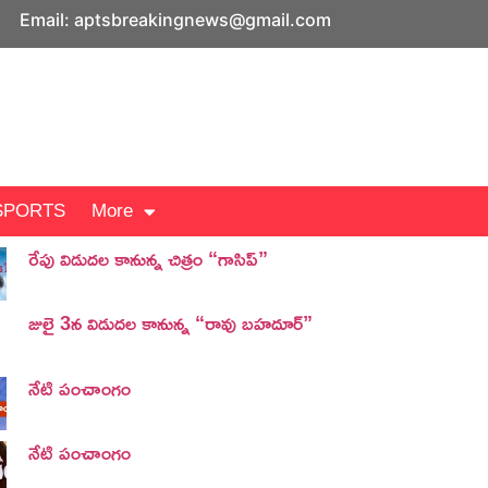
Email: aptsbreakingnews@gmail.com
SPORTS
More
రేపు విడుదల కానున్న చిత్రం “గాసిప్”
జులై 3న విడుదల కానున్న “రావు బహదూర్”
నేటి పంచాంగం
నేటి పంచాంగం