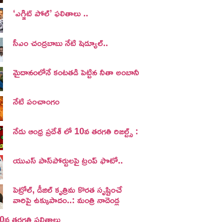
‘ఎగ్జిట్ పోల్’ ఫలితాలు ..
సీఎం చంద్రబాబు నేటి షెడ్యూల్..
మైదానంలోనే కంటతడి పెట్టిన నీతా అంబానీ
నేటి పంచాంగం
నేడు ఆంధ్ర ప్రదేశ్ లో 10వ తరగతి రిజల్ట్స్ :
యుఎస్ పాస్‌పోర్టులపై ట్రంప్‌ ఫొటో..
పెట్రోల్, డీజిల్ కృత్రిమ కొరత సృష్టించే
వారిపై ఉక్కుపాదం..: మంత్రి నాదెండ్ల
 10వ తరగతి ఫలితాలు