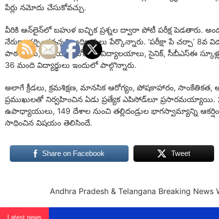
పేర్లు నమోదు చేసుకోవచ్చు.
వీరికి ఆన్‌లైన్‌లో బహుళ ఐచ్ఛిక ప్రశ్నల ద్వారా పోటీ పరీక్ష పెడతారు. అం
నేరుగా చర్చించవచ్చని అధికారులు పేర్కొన్నారు. ‘పరీక్షా పే చర్చా’ 8వ వ
పాఠశాలలు, కేంద్రీయ, నవోదయ విద్యాలయాలు, సైనిక్, సీబీఎస్‌ఈ స్కూళ్ల
36 మంది విద్యార్థులు ఇందులో పాల్గొన్నారు.
అలాగే క్రీడలు, క్రమశిక్షణ, మానసిక ఆరోగ్యం, పోషకాహారం, సాంకేతికత,
ప్రముఖులతో నిర్వహించిన ఏడు ప్రత్యేక ఎపిసోడ్‌లూ ప్రసారమయ్యాయి. 2
ఉపాధ్యాయులు, 149 దేశాల నుంచి తల్లిదండ్రుల భాగస్వామ్యాన్ని ఆకర్షించి ‘2
సాధించిన విషయం తెలిసిందే.
Share on Facebook
Tweet
Andhra Pradesh & Telangana Breaking News 
Latest news