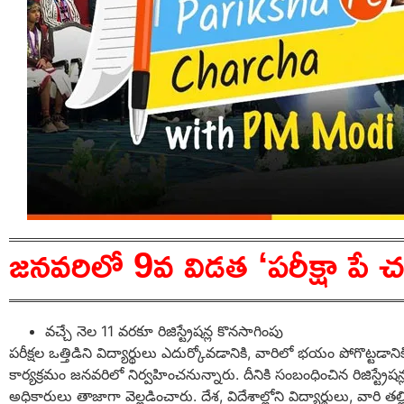
జనవరిలో 9వ విడత ‘పరీక్షా పే చర్
వచ్చే నెల 11 వరకూ రిజిస్ట్రేషన్ల కొనసాగింపు
పరీక్షల ఒత్తిడిని విద్యార్థులు ఎదుర్కోవడానికి, వారిలో భయం పోగొట్టడానిక
కార్యక్రమం జనవరిలో నిర్వహించనున్నారు. దీనికి సంబంధించిన రిజిస్ట్రే
అధికారులు తాజాగా వెల్లడించారు. దేశ, విదేశాల్లోని విద్యార్థులు, వారి