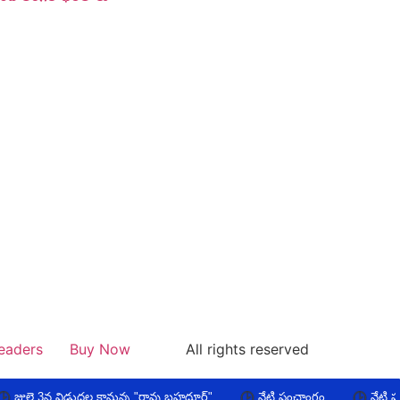
eaders
Buy Now
All rights reserved
 3న విడుదల కానున్న "రావు బహదూర్"
నేటి పంచాంగం
నేటి పంచాంగం