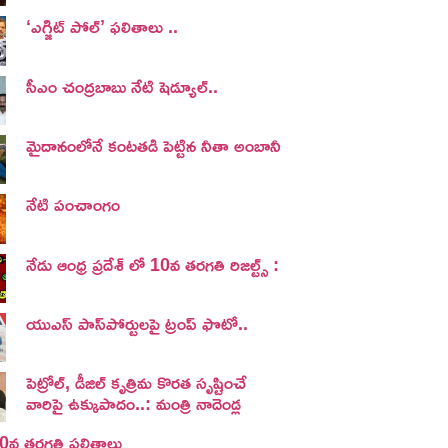
‘ఎగ్జిట్ పోల్’ ఫలితాలు ..
సీఎం చంద్రబాబు నేటి షెడ్యూల్..
మైదానంలోనే కంటతడి పెట్టిన నీతా అంబానీ
నేటి పంచాంగం
నేడు ఆంధ్ర ప్రదేశ్ లో 10వ తరగతి రిజల్ట్స్ :
యుఎస్ పాస్‌పోర్టులపై ట్రంప్‌ ఫొటో..
పెట్రోల్, డీజిల్ కృత్రిమ కొరత సృష్టించే
వారిపై ఉక్కుపాదం..: మంత్రి నాదెండ్ల
 10వ తరగతి ఫలితాలు