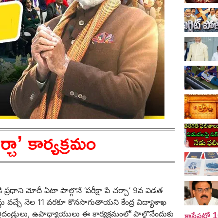
చా’ కార్యక్రమం
ి ప్రధాని మోదీ ఏటా పాల్గొనే ‘పరీక్షా పే చర్చా’ 9వ విడత
షన్లు వచ్చే నెల 11 వరకూ కొనసాగుతాయని కేంద్ర విద్యాశాఖ
కాసేపట్లో
 తల్లిదండ్రులు, ఉపాధ్యాయులు ఈ కార్యక్రమంలో పాల్గొనేందుకు