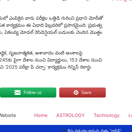
దులో ఎంపికైన వారు పరీక్షల ఒత్తిడి గురించి ప్రధాని మోదీతో
ిడత కార్యక్రమం ఈ ఏడాది ఫిబ్రవరిలో ప్రసారమైంది. ప్రభుత్వ
ు, ఏకలవ్య మోడల్‌ రెసిడెన్షియల్‌ బడులకు చెందిన మొత్తం
 ఆర్థిక, సృజనాత్మకత, ఆశావాదం వంటి అంశాలపై
45కు పైగా దేశాల నుంచి విద్యార్థులు, 153 దేశాల నుంచి
025 పరీక్షా పే చర్చా’ కార్యక్రమం గిన్నిస్‌ రికార్డు
Follow us
Save
Website
Home
ASTROLOGY
Technology
L
రేపు విడుదల కానున్న చిత్రం "గాసిప్"
జులై