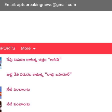
Email: aptsbreakingnews@gmail.com
SPORTS
More
రేపు విడుదల కానున్న చిత్రం “గాసిప్”
జులై 3న విడుదల కానున్న “రావు బహదూర్”
నేటి పంచాంగం
నేటి పంచాంగం