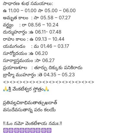
సాధారణ శుభ సమయాలు:
ఉ 11.00 – 01.00 సా 05.00 – 06.00
అమృత కాలం : సా 05.58 – 07.27
వర్జ్యం : రా 08.56 – 10.24
దుర్ముహూర్తం :ఉ 06.11- 07.48
రాహు కాలం : ఉ 09.13 – 10.44
యమగండం : మ 01.46 – 03.17
సూర్యోదయం :ఉ 06.20
సూర్యాస్తమయం :సా 06.27
ప్రయాణశూల : తూర్పు దిక్కుకు పనికిరాదు
బ్రాహ్మీ ముహూర్తం :తె 04.35 – 05.23
<><><><><><><><><><><><><><>
శ్రీ వేంకటేశ్వర స్తోత్రం
ప్రతివల్లవికాభిమతాత్సుఖదాత్
వసుదేవసుతాన్న పరం కలయే
!!.ఓం నమో వెంకటేశాయ నమః.!!