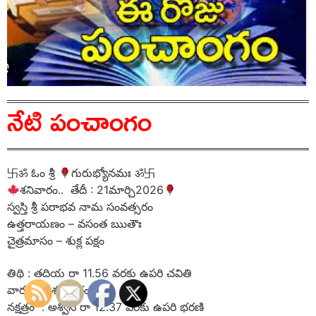
నేటి పంచాంగం
卐ॐ ఓం శ్రీ
గురుభ్యోనమః ॐ卐
శనివారం.. తేదీ : 21మార్చి2026
స్వస్తి శ్రీ పరాభవ నామ సంవత్సరం
ఉత్తరాయణం – వసంత ఋతౌః
చైత్రమాసం – శుక్ల పక్షం
తిథి : తదియ రా 11.56 వరకు ఉపరి చవితి
వారం : శనివారం
నక్షత్రం : అశ్విని రా 12.37 వరకు ఉపరి భరణి