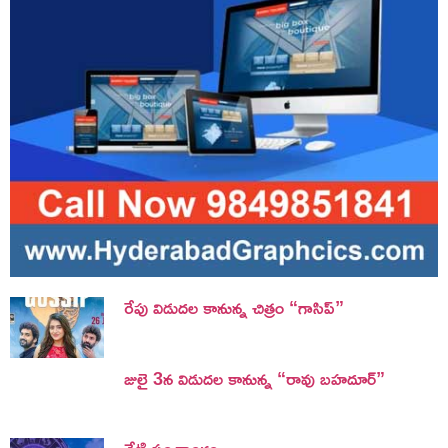
రేపు విడుదల కానున్న చిత్రం “గాసిప్”
జులై 3న విడుదల కానున్న “రావు బహదూర్”
నేటి పంచాంగం