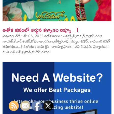
అశోక వనంలో అర్జున కళ్యాణం రివ్యూ…!
విడుదల తేదీ : మే 06, 2022 నటీనటులు : విశ్వక్సేన్,రుక్సర్,ధిల్లాన్,రితిక
నాయక్,కేదార్,శంకర్,గోపరాజు,రమణ,టేశ్వరరావు,వెన్నెల కిషోర్, కాదంబరి కిరణ్
తదితరులు…! సంగీతం : జయ్ క్రిష్. ఛాయాగ్రహణం : పవి కె.పవన్. నిర్మాతలు :
బి.వి.ఎస్.ఎన్.ప్రసాద్,సుధీర్ ఈదర.