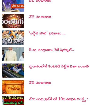
నేటి పంచాంగం
‘ఎగ్జిట్ పోల్’ ఫలితాలు ..
సీఎం చంద్రబాబు నేటి షెడ్యూల్..
మైదానంలోనే కంటతడి పెట్టిన నీతా అంబానీ
నేటి పంచాంగం
నేడు ఆంధ్ర ప్రదేశ్ లో 10వ తరగతి రిజల్ట్స్ :