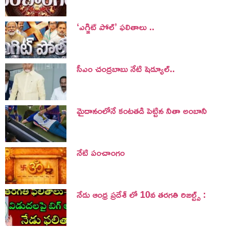
‘ఎగ్జిట్ పోల్’ ఫలితాలు ..
సీఎం చంద్రబాబు నేటి షెడ్యూల్..
మైదానంలోనే కంటతడి పెట్టిన నీతా అంబానీ
నేటి పంచాంగం
నేడు ఆంధ్ర ప్రదేశ్ లో 10వ తరగతి రిజల్ట్స్ :