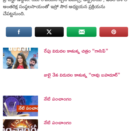
అంతరిక్ష సంస్థలసాయంతో ఇస్రో సౌర అధ్యయన ప్రక్రియను
చేపట్టనుంది.
రేపు విడుదల కానున్న చిత్రం “గాసిప్”
జులై 3న విడుదల కానున్న “రావు బహదూర్”
నేటి పంచాంగం
నేటి పంచాంగం