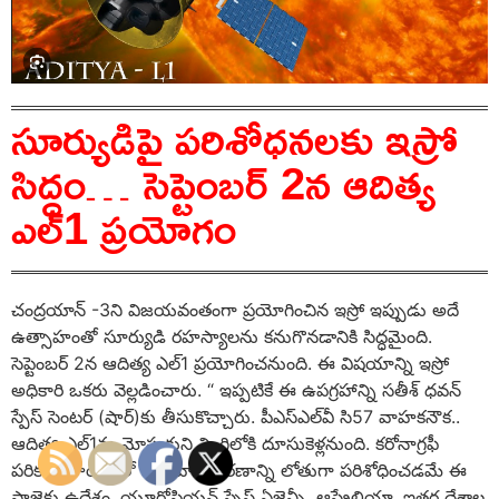
సూర్యుడిపై పరిశోధనలకు ఇస్రో
సిద్ధం… సెప్టెంబర్ 2న ఆదిత్య
ఎల్1 ప్రయోగం
చంద్రయాన్ -3ని విజయవంతంగా ప్రయోగించిన ఇస్రో ఇప్పుడు అదే
ఉత్సాహంతో సూర్యుడి రహస్యాలను కనుగొనడానికి సిద్ధమైంది.
సెప్టెంబర్ 2న ఆదిత్య ఎల్1 ప్రయోగించనుంది. ఈ విషయాన్ని ఇస్రో
అధికారి ఒకరు వెల్లడించారు. “ ఇప్పటికే ఈ ఉపగ్రహాన్ని సతీశ్ ధవన్
స్పేస్ సెంటర్ (షార్)కు తీసుకొచ్చారు. పీఎస్‌ఎల్‌వీ సి57 వాహకనౌక..
ఆదిత్య ఎల్1ను మోసుకుని నింగిలోకి దూసుకెళ్లనుంది. కరోనాగ్రఫీ
పరికరం సాయంతో సౌర వాతావరణాన్ని లోతుగా పరిశోధించడమే ఈ
ప్రాజెక్టు ఉద్దేశం. యూరోపియన్ స్పేస్ ఏజెన్సీ, ఆస్ట్రేలియా, ఇతర దేశాల