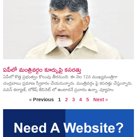
ఏపీలో మంత్రివర్గం కూర్పుపై కసరత్తు
ఏపీలో కొత్త ప్రభుత్వం కొలువు తీరనుంది. ఈ నెల 12న ముఖ్యమంత్రిగా
చంద్రబాబు ప్రమాణ స్వీకారం చేయనున్నారు. మంత్రివర్గం పై కసరత్తు చేస్తున్నారు.
పవన్ కల్యాణ్, లోకేష్ కేబినెట్ లో ఉంటారనే ప్రచారం ఉన్నా..వ్యూహం
« Previous
1
2
3
4
5
Next »