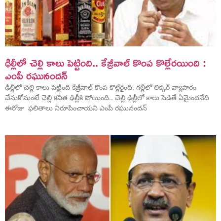
ఢిల్లీలో చెల్లి కాలు పెట్టింది.. కేజ్రీవాల్ కొంప కొల్లేరయింది :
ఎంపీ రఘునందన్
ఢిల్లీలో చెల్లి కాలు పెట్టింది కేజ్రీవాల్ కొంప కొల్లేరైంది. గల్లీలో లిక్కర్ వ్యాపారం
చేసుకోమంటే చెల్లి కవిత ఢిల్లీకి పోయింది.. చెల్లి ఢిల్లీలో కాలు పెడితే ఏమైందనేది
ఈరోజు ఫలితాలు నిరూపించాయని ఎంపీ రఘునందన్