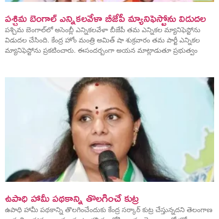
పశ్చిమ బెంగాల్‌ ఎన్నికలవేళా బీజేపీ మ్యానిఫెస్టోను విడుదల
పశ్చిమ బెంగాల్‌లో అసెంబ్లీ ఎన్నికలవేళా బీజేపీ తమ ఎన్నికల మ్యానిఫెస్టోను
విడుదల చేసింది. కేంద్ర హోం మంత్రి అమిత్‌ షా శుక్రవారం తమ పార్టీ ఎన్నికల
మ్యానిఫెస్టోను ప్రకటించారు. ఈసందర్బంగా అయన మాట్లాడుతూ ప్రభుత్వం
ఉపాధి హామీ పథకాన్ని తొలగించే​ కుట్ర
ఉపాధి హామీ పథకాన్ని తొలగించేందుకు కేంద్ర సర్కార్​ కుట్ర చేస్తున్నదని తెలంగాణ