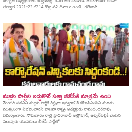
జాగృతి అధ్యక్షురాలు కల్వకుంట్ల కవిత ఆరోపించారు. తెలంగాణలో కరోనా
తర్వాత 2021–22 లో 14 కోట్ల పని దినాలు ఉంటే.. గతేడాది
మజ్లిస్‌ పార్టీని అడ్డుకొనే సత్తా బీజేపీకి మాత్రమే ఉంది
మేయర్‌ పదవిని మజ్లిస్‌ పార్టీకి గిఫ్టుగా ఇవ్వడానికే జీహెచ్‌ఎంసీని మూడు
ముక్కలుగా విభజించారని భాజపా రాష్ట్ర అధ్యక్షుడు రామచందర్‌రావు
విమర్శించారు. సోమవారం రాత్రి హైదరాబాద్‌ అత్తాపూర్‌, ఉప్పర్‌పల్లికి చెందిన
పలువురు యువకులు బీజేపీ పార్టీలో