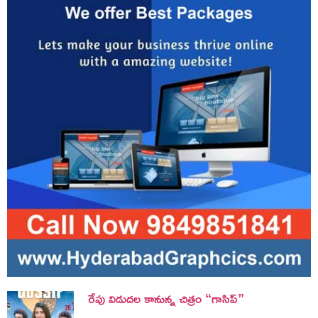
రేపు విడుదల కానున్న చిత్రం “గాసిప్”