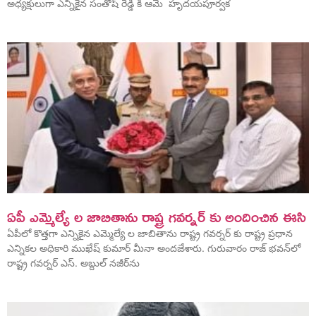
అధ్యక్షులుగా ఎన్నికైన సంతోష్ రెడ్డి కి ఆమె హృదయపూర్వక
ఏపీ ఎమ్మెల్యే ల జాబితాను రాష్ట్ర గవర్నర్ కు అందించిన ఈసి
ఏపీలో కొత్తగా ఎన్నికైన ఎమ్మెల్యే ల జాబితాను రాష్ట్ర గవర్నర్ కు రాష్ట్ర ప్రధాన
ఎన్నికల అధికారి ముఖేష్ కుమార్ మీనా అందజేశారు. గురువారం రాజ్ భవన్‌లో
రాష్ట్ర గవర్నర్ ఎస్. అబ్దుల్ నజీర్‌ను