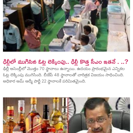
ఢిల్లీలో ముగిసిన ఓట్ల లెక్కింపు.. ఢిల్లీ కొత్త సీఎం ఇతనే . ..?
ఢిల్లీ అసెంబ్లీలో మొత్తం 70 స్థానాలు ఉన్నాయి. ఉదయం ప్రారంభమైన ఎన్నికల
ఓట్ల లెక్కింపు ముగిసింది. బీజేపీ 48 స్థానాలతో చారిత్రక విజయం సాధించింది.
అధికార ఆమ్ ఆద్మీ పార్టీ 22 స్థానాలకే పరిమితమైంది.