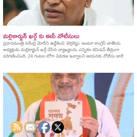
మల్లికార్జున్ ఖర్గే కు ఈసీ నోటీసులు
ప్రధానమంత్రి నరేంద్ర మోదీని ఉద్దేశించి ‘టెర్రరిస్టు’ అంటూ కాంగ్రెస్ జాతీయ
అధ్యక్షుడు మల్లికార్జున్ ఖర్గే చేసిన వ్యాఖ్యలను ఎన్నికల కమిషన్ తీవ్రంగా
పరిగణించింది. 24 గంటల లోగా వివరణ ఇవ్వాలని ఆయనకు నోటీసు జారీ