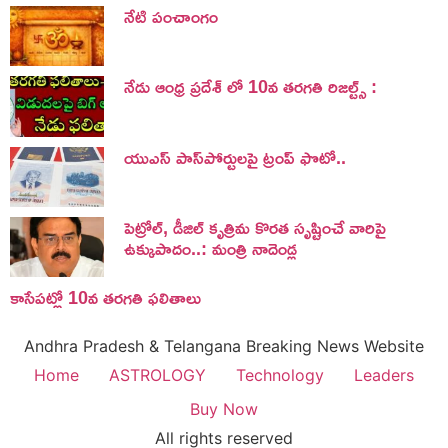
నేటి పంచాంగం
నేడు ఆంధ్ర ప్రదేశ్ లో 10వ తరగతి రిజల్ట్స్ :
యుఎస్ పాస్‌పోర్టులపై ట్రంప్‌ ఫొటో..
పెట్రోల్, డీజిల్ కృత్రిమ కొరత సృష్టించే వారిపై
ఉక్కుపాదం..: మంత్రి నాదెండ్ల
కాసేపట్లో 10వ తరగతి ఫలితాలు
Andhra Pradesh & Telangana Breaking News Website
Home
ASTROLOGY
Technology
Leaders
Buy Now
All rights reserved