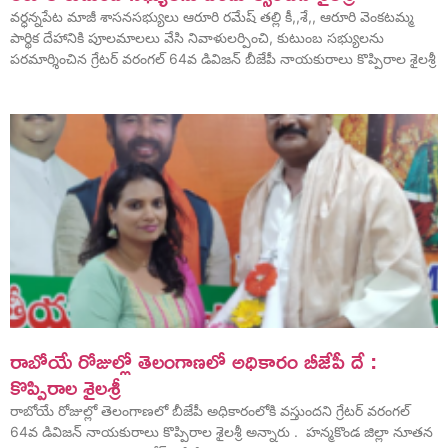
వర్ధన్నపేట మాజీ శాసనసభ్యులు ఆరూరి రమేష్ తల్లి కీ,,శే,, ఆరూరి వెంకటమ్మ
పార్థిక దేహానికి పూలమాలలు వేసి నివాళులర్పించి, కుటుంబ సభ్యులను
పరమార్శించిన గ్రేటర్ వరంగల్ 64వ డివిజన్ బీజేపీ నాయకురాలు కొప్పిరాల శైలశ్రీ
రాబోయే రోజుల్లో తెలంగాణలో అధికారం బీజేపీ దే :
కొప్పిరాల శైలశ్రీ
రాబోయే రోజుల్లో తెలంగాణలో బీజేపీ అధికారంలోకి వస్తుందని గ్రేటర్ వరంగల్
64వ డివిజన్ నాయకురాలు కొప్పిరాల శైలశ్రీ అన్నారు . హన్మకొండ జిల్లా నూతన