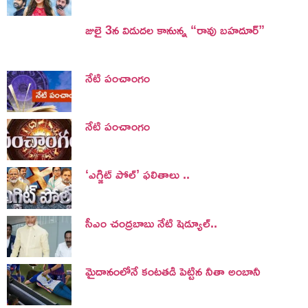
జులై 3న విడుదల కానున్న “రావు బహదూర్”
నేటి పంచాంగం
నేటి పంచాంగం
‘ఎగ్జిట్ పోల్’ ఫలితాలు ..
సీఎం చంద్రబాబు నేటి షెడ్యూల్..
మైదానంలోనే కంటతడి పెట్టిన నీతా అంబానీ