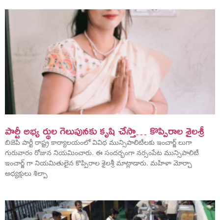
పార్టీ అభ్య ర్థుల గెలుపునకు కృషి చేస్తా… కొప్పిరాల శైలశ్రీ
బిజెపి పార్టీ రాష్ట్ర కార్యాలయంలో వివిధ మున్సిపాలిటీలకు ఇంచార్జ్ లుగా
గురువారం రోజున నియమించారు. ఈ సందర్భంగా నర్సంపేట మున్సిపాలిటీ
ఇంచార్జ్ గా నియమితులైన కొప్పిరాల శైలశ్రీ మాట్లాడారు. మహిళా మోర్చా
అధ్యక్షులు శిల్పా