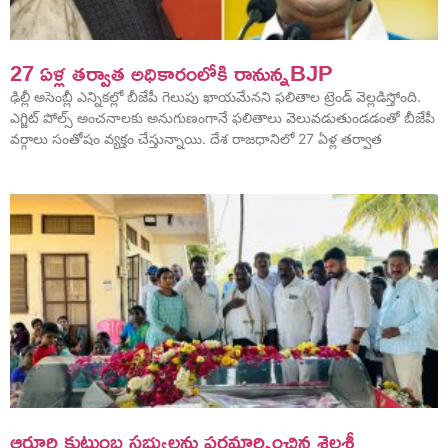
27 ఏళ్ల తర్వాత అధికారంలోకి రానున్నBJP
ఢిల్లీ అసెంబ్లీ ఎన్నికల్లో బీజేపీ గెలుపు ఖాయమేనని ఫలితాల ట్రెండ్ వెల్లడిస్తోంది.
ఎగ్జిట్ పోల్స్ అంచనాలకు అనుగుణంగానే ఫలితాలు వెలువడుతుండడంతో బీజేపీ
వర్గాలు సంతోషం వ్యక్తం చేస్తున్నాయి. దేశ రాజధానిలో 27 ఏళ్ల తర్వాత
ఆరూరి కుటుంబ సభ్యులను పరమార్సించిన శైలశ్రీ