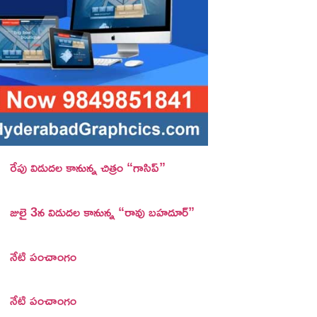
రేపు విడుదల కానున్న చిత్రం “గాసిప్”
జులై 3న విడుదల కానున్న “రావు బహదూర్”
నేటి పంచాంగం
నేటి పంచాంగం