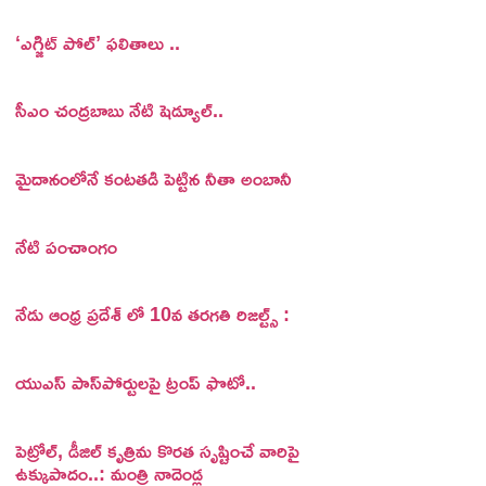
‘ఎగ్జిట్ పోల్’ ఫలితాలు ..
సీఎం చంద్రబాబు నేటి షెడ్యూల్..
మైదానంలోనే కంటతడి పెట్టిన నీతా అంబానీ
నేటి పంచాంగం
నేడు ఆంధ్ర ప్రదేశ్ లో 10వ తరగతి రిజల్ట్స్ :
యుఎస్ పాస్‌పోర్టులపై ట్రంప్‌ ఫొటో..
పెట్రోల్, డీజిల్ కృత్రిమ కొరత సృష్టించే వారిపై
ఉక్కుపాదం..: మంత్రి నాదెండ్ల