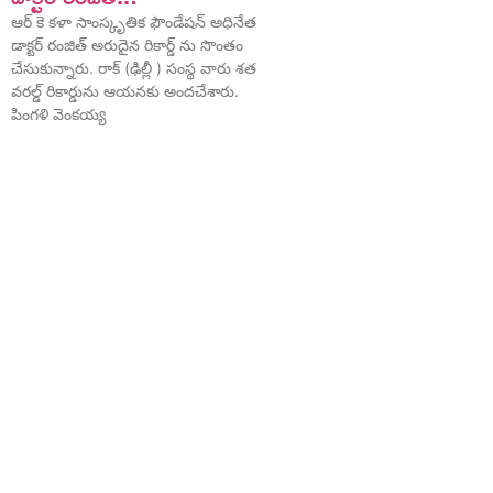
ఆర్ కె కళా సాంస్కృతిక ఫౌండేషన్ అధినేత
డాక్టర్ రంజిత్ అరుదైన రికార్డ్ ను సొంతం
చేసుకున్నారు. రాక్ (ఢిల్లీ ) సంస్థ వారు శత
వరల్డ్ రికార్డును ఆయనకు అందచేశారు.
పింగళి వెంకయ్య