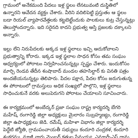
గ్రామంలో అనేకమంది పేదలు ఇళ్ల స్థలం లేనటువంటి దుస్థితిలో
ఉన్నారని ఆవేదన వ్యక్తం చేశారు. వీరిని వదిలిపెట్టి ప్రస్తుతం ఆ స్థలం
బడా రియల్ వ్యాపారవేత్తలకు కట్టబెట్టేందుకు పాలకులు కుట్ర చేస్తున్నట్లు
తెలుస్తోందన్నారు. ఇది సరైనది కాదని ప్రభుత్వ ఆస్తి ప్రజలకు దక్కాలని
అన్నారు.
ఇల్లు లేని నిరుపేదలకు అక్కడ ఇళ్ల స్థలాలు ఇచ్చి ఆదుకోవాలని
ప్రభుత్వాన్ని కోరారు. ఇక్కడ ఇళ్ల స్థలాల సాధన కోసం తమ సంఘం
ఆధ్వర్యంలో పోరాటం నిర్వహించనున్నట్లు స్పష్టం చేశారు. ఇందుకోసం
మార్చి రెండవ తేదీన శంషాబాద్ మండల తహసిల్దార్ కు వినతి పత్రం
అందజేయనున్నట్లు తెలిపారు. పేదల పక్షాన, పేదల కోసం జరుగుతున్న
ఈ పోరాటంలో గ్రామస్తులు అధిక సంఖ్యలో పాల్గొని, ఇళ్ల స్థలాలు
సాధించుకునే వరకు అలుపెరుగని పోరాటం చేయాలని సూచించారు.
ఈ కార్యక్రమంలో అంబేద్కర్ ప్రజా సంఘం రాష్ట్ర కార్యదర్శి బేగరి
మహేష్, రంగారెడ్డి జిల్లా అధ్యక్షులు మైలారం సుబ్రహ్మణ్యం, రంగారెడ్డి
జిల్లా ఉపాధ్యక్షులు జెడి. రమేష్, మహిళా విభాగం జిల్లా కార్యదర్శి
పెద్దేటి జ్యోతి, గ్రామపంచాయతీ సభ్యులు కందూరి చంద్రకళ, కందూరి
శంకరమ్మ, మాజీ వార్డు మెంబర్ కత్తుల ప్రేమయ్య, ఎమ్మార్పీఎస్ గ్రామ