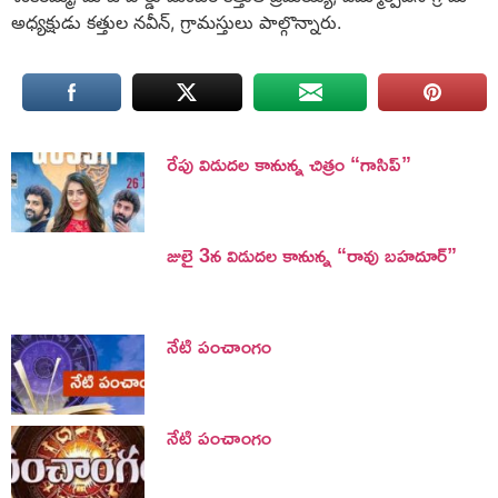
అధ్యక్షుడు కత్తుల నవీన్, గ్రామస్తులు పాల్గొన్నారు.
రేపు విడుదల కానున్న చిత్రం “గాసిప్”
జులై 3న విడుదల కానున్న “రావు బహదూర్”
నేటి పంచాంగం
నేటి పంచాంగం