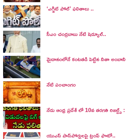
‘ఎగ్జిట్ పోల్’ ఫలితాలు ..
సీఎం చంద్రబాబు నేటి షెడ్యూల్..
మైదానంలోనే కంటతడి పెట్టిన నీతా అంబానీ
నేటి పంచాంగం
నేడు ఆంధ్ర ప్రదేశ్ లో 10వ తరగతి రిజల్ట్స్ :
యుఎస్ పాస్‌పోర్టులపై ట్రంప్‌ ఫొటో..