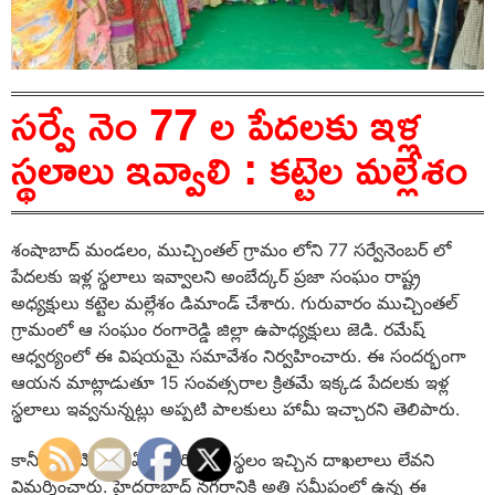
సర్వే నెం 77 ల పేదలకు ఇళ్ల
స్థలాలు ఇవ్వాలి : కట్టెల మల్లేశం
శంషాబాద్ మండలం, ముచ్చింతల్ గ్రామం లోని 77 సర్వేనెంబర్ లో
పేదలకు ఇళ్ల స్థలాలు ఇవ్వాలని అంబేద్కర్ ప్రజా సంఘం రాష్ట్ర
అధ్యక్షులు కట్టెల మల్లేశం డిమాండ్ చేశారు. గురువారం ముచ్చింతల్
గ్రామంలో ఆ సంఘం రంగారెడ్డి జిల్లా ఉపాధ్యక్షులు జెడి. రమేష్
ఆధ్వర్యంలో ఈ విషయమై సమావేశం నిర్వహించారు. ఈ సందర్భంగా
ఆయన మాట్లాడుతూ 15 సంవత్సరాల క్రితమే ఇక్కడ పేదలకు ఇళ్ల
స్థలాలు ఇవ్వనున్నట్లు అప్పటి పాలకులు హామీ ఇచ్చారని తెలిపారు.
కానీ ఇప్పటివరకు ఏ ఒక్కరికి ఇళ్ల స్థలం ఇచ్చిన దాఖలాలు లేవని
విమర్శించారు. హైదరాబాద్ నగరానికి అతి సమీపంలో ఉన్న ఈ