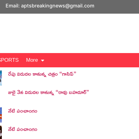
Email: aptsbreakingnews@gmail.com
SPORTS
More
రేపు విడుదల కానున్న చిత్రం “గాసిప్”
జులై 3న విడుదల కానున్న “రావు బహదూర్”
నేటి పంచాంగం
నేటి పంచాంగం