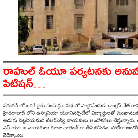
రాహుల్ ఓయూ పర్యటనకు అనుమ‌త
పిటిష‌న్…
వరంగల్ లో జరిగే రైతు సంఘర్షణ సభ లో పాల్గొనేందుకు కాంగ్రెస్ నేత ర
హైద‌రాబాద్‌ లోని ఉస్మానియా యూనివర్సిటీలో విద్యార్థుల‌తో ముఖామ
అడుగు పెట్టనీయమని టీఆర్ఎస్వీ నాయకులు ఆందోళనలు చేస్తున్నారు. ఈ క్
ఎస్ యూ ఐ నాయకులు కూడా ఛాలెంజ్ గా తీసుకోవడం, పోటీగా ఆందోళ‌
వేడెక్కాయి.