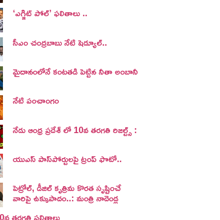
‘ఎగ్జిట్ పోల్’ ఫలితాలు ..
సీఎం చంద్రబాబు నేటి షెడ్యూల్..
మైదానంలోనే కంటతడి పెట్టిన నీతా అంబానీ
నేటి పంచాంగం
నేడు ఆంధ్ర ప్రదేశ్ లో 10వ తరగతి రిజల్ట్స్ :
యుఎస్ పాస్‌పోర్టులపై ట్రంప్‌ ఫొటో..
పెట్రోల్, డీజిల్ కృత్రిమ కొరత సృష్టించే
వారిపై ఉక్కుపాదం..: మంత్రి నాదెండ్ల
 10వ తరగతి ఫలితాలు