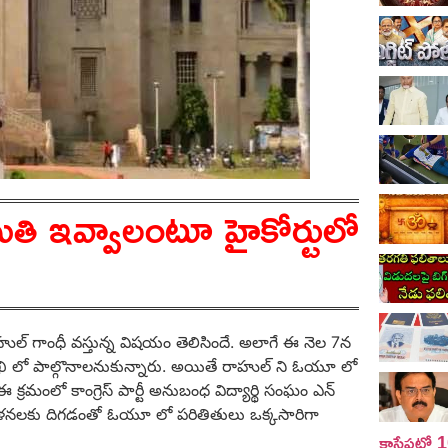
ి ఇవ్వాలంటూ హైకోర్టులో
ాహుల్ గాంధీ వస్తున్న విష‌యం తెలిసిందే. అలాగే ఈ నెల 7న
ుఖి లో పాల్గొనాల‌నుకున్నారు. అయితే రాహుల్ ని ఓయూ లో
రమంలో కాంగ్రెస్ పార్టీ అనుబంధ విద్యార్థి సంఘం ఎన్
న‌ల‌కు దిగడంతో ఓయూ లో పరితితులు ఒక్కసారిగా
కాసేపట్లో