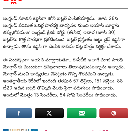
ఇంగ్లండ్‌ నూతన కెప్టెన్‌గా జోస్‌ బట్లర్‌ ఎంపికయ్యాడు. జూన్‌ 28న
ఇంగ్లండ్‌ పరిమిత ఓవర్ల సారధ్య బాధ్యతల నుంచి ఇయాన్‌ మోర్గాన్‌
తప్పుకోవడంతో ఇంగ్లండ్‌ క్రికెట్‌ బోర్డు (ఈసీబీ) ఇవాళ (జూన్‌ 30)
బట్లర్‌ను కొత్త సారధిగా ప్రకటించింది. బట్లర్‌ ప్రస్తుతం జట్టు వైస్‌ కెప్టెన్‌గా
ఉన్నాడు. తాను కెప్టెన్ గా ఎంపిక కావడం పట్ల హర్షం వ్యక్తం చేశాడు.
ఈ సందర్బంగా అయన మాట్లాడుతూ…ఈసీబీకి అలాగే మాజీ సారధి
మోర్గాన్‌ కు ముందుగా ధన్యవాదాలు తెలూపుకుంటున్నాను అన్నాడు.
మోర్గాన్‌ నుంచి బాధ్యతలు చేపట్టడం గొప్ప గౌరవమని అన్నాడు.
అంతర్జాతీయ కెరీర్‌లో ఇంగ్లండ్‌ తరఫున 57 టెస్ట్‌లు, 151 వన్డేలు, 88
టీ20 ఆడిన బట్లర్‌ తొమ్మిది వేలకు పైగా పరుగులు సాధించాడు.
అందులో మొత్తం 13 సెంచరీలు, 54 హాఫ్‌ సెంచరీలు సాధించాడు.