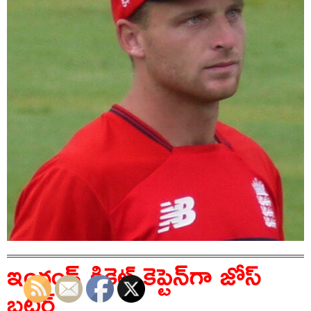
ఇంగ్లండ్‌ క్రికెట్‌ కెప్టెన్‌గా జోస్‌
బట్లర్‌