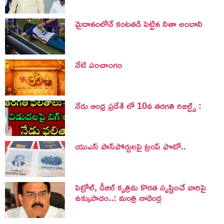
మైదానంలోనే కంటతడి పెట్టిన నీతా అంబానీ
నేటి పంచాంగం
నేడు ఆంధ్ర ప్రదేశ్ లో 10వ తరగతి రిజల్ట్స్ :
యుఎస్ పాస్‌పోర్టులపై ట్రంప్‌ ఫొటో..
పెట్రోల్, డీజిల్ కృత్రిమ కొరత సృష్టించే వారిపై
ఉక్కుపాదం..: మంత్రి నాదెండ్ల