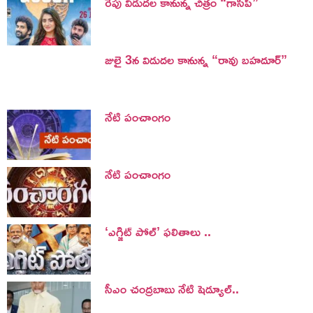
రేపు విడుదల కానున్న చిత్రం “గాసిప్”
జులై 3న విడుదల కానున్న “రావు బహదూర్”
నేటి పంచాంగం
నేటి పంచాంగం
‘ఎగ్జిట్ పోల్’ ఫలితాలు ..
సీఎం చంద్రబాబు నేటి షెడ్యూల్..