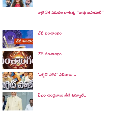
జులై 3న విడుదల కానున్న “రావు బహదూర్”
నేటి పంచాంగం
నేటి పంచాంగం
‘ఎగ్జిట్ పోల్’ ఫలితాలు ..
సీఎం చంద్రబాబు నేటి షెడ్యూల్..