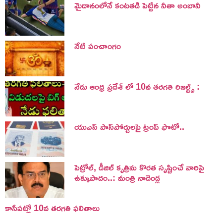
మైదానంలోనే కంటతడి పెట్టిన నీతా అంబానీ
నేటి పంచాంగం
నేడు ఆంధ్ర ప్రదేశ్ లో 10వ తరగతి రిజల్ట్స్ :
యుఎస్ పాస్‌పోర్టులపై ట్రంప్‌ ఫొటో..
పెట్రోల్, డీజిల్ కృత్రిమ కొరత సృష్టించే వారిపై
ఉక్కుపాదం..: మంత్రి నాదెండ్ల
కాసేపట్లో 10వ తరగతి ఫలితాలు