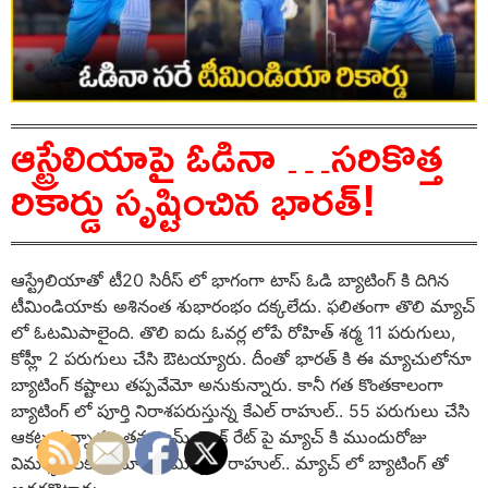
ఆస్ట్రేలియాపై ఓడినా …సరికొత్త
రికార్డు సృష్టించిన భారత్!
ఆస్ట్రేలియాతో టీ20 సిరీస్ లో భాగంగా టాస్ ఓడి బ్యాటింగ్ కి దిగిన
టీమిండియాకు అశినంత శుభారంభం దక్కలేదు. ఫలితంగా తొలి మ్యాచ్
లో ఓటమిపాలైంది. తొలి ఐదు ఓవర్ల లోపే రోహిత్ శర్మ 11 పరుగులు,
కోహ్లీ 2 పరుగులు చేసి ఔటయ్యారు. దీంతో భారత్ కి ఈ మ్యాచులోనూ
బ్యాటింగ్ కష్టాలు తప్పవేమో అనుకున్నారు. కానీ గత కొంతకాలంగా
బ్యాటింగ్ లో పూర్తి నిరాశపరుస్తున్న కేఎల్ రాహుల్.. 55 పరుగులు చేసి
ఆకట్టుకున్నాడు. తన ఫామ్, స్ట్రైక్ రేట్ పై మ్యాచ్ కి ముందురోజు
విమర్శకులకు సమాధానమిచ్చిన రాహుల్.. మ్యాచ్ లో బ్యాటింగ్ తో