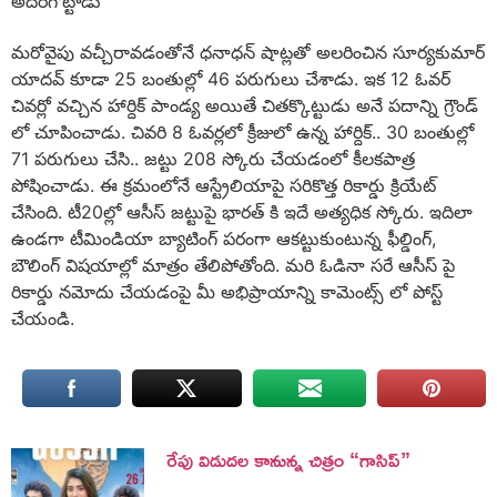
అదరగొట్టాడు
మరోవైపు వచ్చీరావడంతోనే ధనాధన్ షాట్లతో అలరించిన సూర్యకుమార్
యాదవ్ కూడా 25 బంతుల్లో 46 పరుగులు చేశాడు. ఇక 12 ఓవర్
చివర్లో వచ్చిన హార్దిక్ పాండ్య అయితే చితక్కొట్టుడు అనే పదాన్ని గ్రౌండ్
లో చూపించాడు. చివరి 8 ఓవర్లలో క్రీజులో ఉన్న హార్దిక్.. 30 బంతుల్లో
71 పరుగులు చేసి.. జట్టు 208 స్కోరు చేయడంలో కీలకపాత్ర
పోషించాడు. ఈ క్రమంలోనే ఆస్ట్రేలియాపై సరికొత్త రికార్డు క్రియేట్
చేసింది. టీ20ల్లో ఆసీస్ జట్టుపై భారత్ కి ఇదే అత్యధిక స్కోరు. ఇదిలా
ఉండగా టీమిండియా బ్యాటింగ్ పరంగా ఆకట్టుకుంటున్న ఫీల్డింగ్,
బౌలింగ్ విషయాల్లో మాత్రం తేలిపోతోంది. మరి ఓడినా సరే ఆసీస్ పై
రికార్డు నమోదు చేయడంపై మీ అభిప్రాయాన్ని కామెంట్స్ లో పోస్ట్
చేయండి.
రేపు విడుదల కానున్న చిత్రం “గాసిప్”